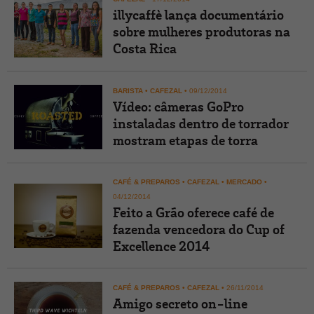
illycaffè lança documentário
sobre mulheres produtoras na
Costa Rica
BARISTA
•
CAFEZAL
•
09/12/2014
Vídeo: câmeras GoPro
instaladas dentro de torrador
mostram etapas de torra
CAFÉ & PREPAROS
•
CAFEZAL
•
MERCADO
•
04/12/2014
Feito a Grão oferece café de
fazenda vencedora do Cup of
Excellence 2014
CAFÉ & PREPAROS
•
CAFEZAL
•
26/11/2014
Amigo secreto on-line