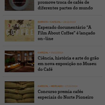
promove troca de cafés de
diferentes partes do mundo
BARISTA
•
CAFEZAL
•
24/11/2014
Esperado documentário “A
Film About Coffee” é lançado
on-line
CAFEZAL
•
20/11/2014
Ciência, história e arte do grão
em nova exposição no Museu
do Café
CAFEZAL
•
MERCADO
•
17/11/2014
Concurso premia cafés
especiais do Norte Pioneiro