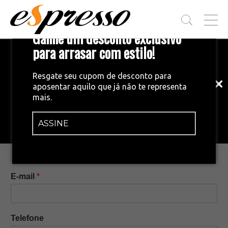
T
Ganhe um desconto exclusivo
O
G
para arrasar com estilo!
Inscreva-se em nossa newsletter!
G
L
Fique por dentro das principais notícias
E
Resgate seu cupom de desconto para
e tendências do mundo do café.
M
aposentar aquilo que já não te representa
E
Fale Conosco
mais.
N
U
ASSINE
INSCREVA-SE AGORA!
Nome
*
E-mail
*
Telefone