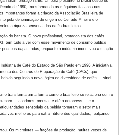
a ganharam protagonismo. Embora presente no Brasil desde os
década de 1990, transformando as máquinas italianas nas
os importantes foram a criação da Associação Brasileira de
to pela denominação de origem do Cerrado Mineiro e o
elou a riqueza sensorial dos cafés brasileiros.
o do barista. O novo profissional, protagonista dos cafés
XXI, tem tudo a ver com esse movimento de consumo público
r pessoas capacitadas, enquanto a indústria incentivou a criação
 Indústria de Café do Estado de São Paulo em 1996. A iniciativa,
gimento dos Centros de Preparação de Café (CPCs), que
bebida seguindo a nova lógica da diversidade de cafés — sinal
ismo transformaram a forma como o brasileiro se relaciona com o
 preparo — coadores, prensas e até a aeropress — e o
ticularidades sensoriais da bebida tornaram o setor mais
da vez melhores para extrair diferentes qualidades, realçando
tou. Os microlotes — frações da produção, muitas vezes de