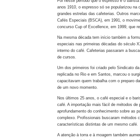
Foi nesse período que o espresso e o barist
anos 1910, o espresso só se popularizou na 
grandes estrelas das cafeterias. Outros marc
Cafés Especiais (BSCA), em 1991, o movimen
concurso Cup of Excellence, em 1999, que rev
Na mesma década tem início também a formaçã
especiais nas primeiras décadas do século 
interno do café. Cafeterias passaram a busca
de cursos.
Um dos primeiros foi criado pelo Sindicato da
replicada no Rio e em Santos, marcou o sur
capacitavam quem trabalha com o preparo da 
de um novo momento.
Nos últimos 25 anos, o café especial e o bar
café. A importação mais fácil de métodos de
aprofundamento do conhecimento sobre as par
complexo. Profissionais buscaram métodos ca
características distintas de um mesmo café.
A atenção à torra e à moagem também aumen