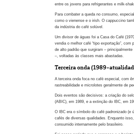
entre os jovens para refrigerantes e milk-sha
Para combater a queda no consumo, especialm
como o vienense e o irish. O cappuccino ta
da indústria do café solúvel.
Um divisor de águas foi a Casa do Café (1970)
vendia o melhor café “tipo exportação”, com p
de alto padrão que surgiram – principalment
–, voltadas às classes mais abastadas.
Terceira onda (1989-atualidad
A terceira onda foca no café especial, com ên
rastreabilidade e microlotes geralmente de p
Dois eventos são decisivos: a criação do sel
(ABIC), em 1989, e a extinção do IBC, em 19
O IBC era o símbolo do café padronizado (e 
cafés de diversas qualidades. Enquanto isso,
consumido internamente pelo brasileiro.