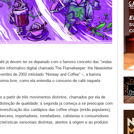
afé já devem ter se deparado com o famoso conceito das “ondas
tim informativo digital chamado The Flamekeeper: the Newsletter
vembro de 2002 intitulado “Norway and Coffee” –, a barista
 forma livre, como ela entendia o consumo de café naquela
to a partir de três movimentos distintos, chamados por ela de
distinção de qualidade; a segunda já começa a se preocupar com
iversificação dos cardápios das coffee shops (então populares),
terceira, importadores, torrefadores, cafeterias e consumidores
erísticas sensoriais distintas, atentos à origem e ao produtor