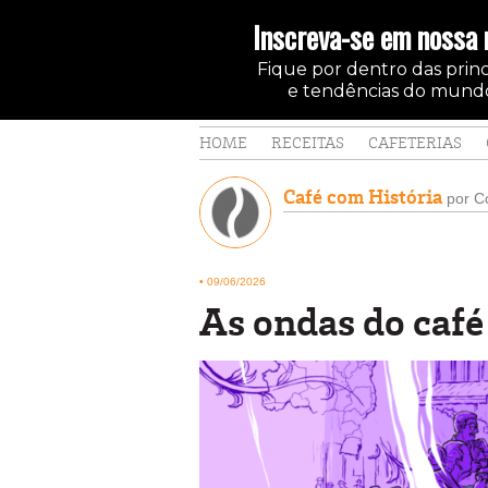
Inscreva-se em nossa 
Fique por dentro das princi
e tendências do mundo
HOME
RECEITAS
CAFETERIAS
Café com História
por Co
•
09/06/2026
As ondas do café