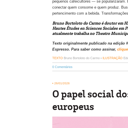
pequenos cafeicultores — se popularizaram. 
conectar quem consome e quem produz. Busca-s
pertencimento com a bebida. Transformações
Bruno Bortoloto do Carmo é doutor em Hi
Hautes Études en Sciences Sociales em P
atualmente trabalha no Theatro Municipa
Texto originalmente publicado na edição #9
Espresso. Para saber como assinar,
clique
TEXTO
Bruno Bortoloto do Carmo •
ILUSTRAÇÃO
Edu
0
Comentários
•
26/01/2026
O papel social d
europeus