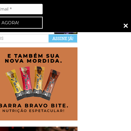
Espresso 92
•
NAS BANCAS
•
 AGORA!
a revista
anuncie
pontos de venda
OS
ASSINE JÁ!