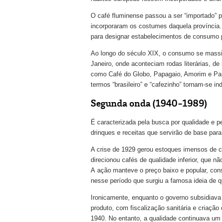
O café fluminense passou a ser “importado” p
incorporaram os costumes daquela província
para designar estabelecimentos de consumo p
Ao longo do século XIX, o consumo se massif
Janeiro, onde aconteciam rodas literárias, de
como Café do Globo, Papagaio, Amorim e Par
termos “brasileiro” e “cafezinho” tornam-se in
Segunda onda (1940-1989)
É caracterizada pela busca por qualidade e pe
drinques e receitas que servirão de base para 
A crise de 1929 gerou estoques imensos de ca
direcionou cafés de qualidade inferior, que 
A ação manteve o preço baixo e popular, con
nesse período que surgiu a famosa ideia de qu
Ironicamente, enquanto o governo subsidiava
produto, com fiscalização sanitária e criação
1940. No entanto, a qualidade continuava um 