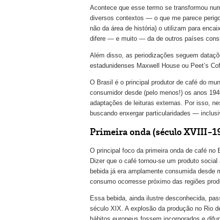
Acontece que esse termo se transformou num
diversos contextos — o que me parece perig
não da área de história) o utilizam para encai
difere — e muito — da de outros países con
Além disso, as periodizações seguem dataçõ
estadunidenses Maxwell House ou Peet’s Coff
O Brasil é o principal produtor de café do 
consumidor desde (pelo menos!) os anos 1940
adaptações de leituras externas. Por isso, n
buscando enxergar particularidades — inclus
Primeira onda (século XVIII-1
O principal foco da primeira onda de café no
Dizer que o café tornou-se um produto social
bebida já era amplamente consumida desde m
consumo ocorresse próximo das regiões produ
Essa bebida, ainda ilustre desconhecida, pa
século XIX. A explosão da produção no Rio de
hábitos europeus fossem incorporados e difu