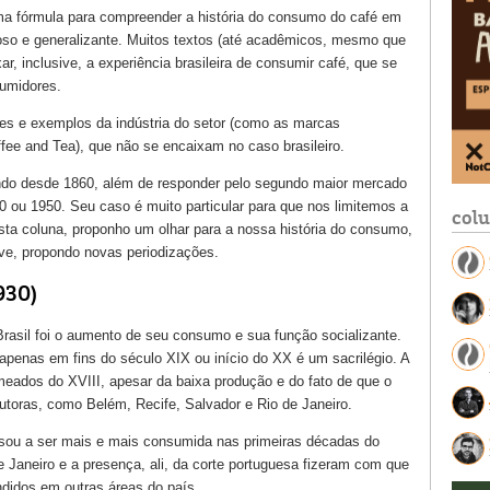
a fórmula para compreender a história do consumo do café em
oso e generalizante. Muitos textos (até acadêmicos, mesmo que
xar, inclusive, a experiência brasileira de consumir café, que se
sumidores.
es e exemplos da indústria do setor (como as marcas
ee and Tea), que não se encaixam no caso brasileiro.
mundo desde 1860, além de responder pelo segundo maior mercado
 ou 1950. Seu caso é muito particular para que nos limitemos a
col
esta coluna, proponho um olhar para a nossa história do consumo,
ive, propondo novas periodizações.
930)
 Brasil foi o aumento de seu consumo e sua função socializante.
 apenas em fins do século XIX ou início do XX é um sacrilégio. A
eados do XVIII, apesar da baixa produção e do fato de que o
toras, como Belém, Recife, Salvador e Rio de Janeiro.
ssou a ser mais e mais consumida nas primeiras décadas do
 Janeiro e a presença, ali, da corte portuguesa fizeram com que
ndidos em outras áreas do país.