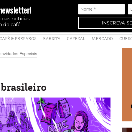
newsletter!
pais notícias
INSCREVA-SE
 do café.
CAFÉ & PREPAROS
BARISTA
CAFEZAL
MERCADO
CURS
nvidados Especiais
 brasileiro