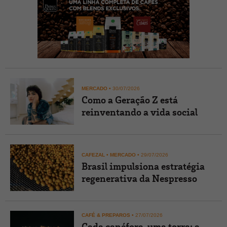
MERCADO
•
30/07/2026
Como a Geração Z está
reinventando a vida social
CAFEZAL
•
MERCADO
•
29/07/2026
Brasil impulsiona estratégia
regenerativa da Nespresso
CAFÉ & PREPAROS
•
27/07/2026
Cada canéfora, uma torra: a