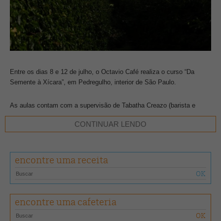
Entre os dias 8 e 12 de julho, o Octavio Café realiza o curso “Da
Semente à Xícara”, em Pedregulho, interior de São Paulo.
As aulas contam com a supervisão de Tabatha Creazo (barista e
gerente de qualidade e atendimento do Octavio Café), Denis
CONTINUAR LENDO
Guilherme (coordenador de recepção) e equipe da fazenda. As aulas
englobam todo o processo desde a semente até a degustação da
bebida.
encontre uma receita
encontre uma cafeteria