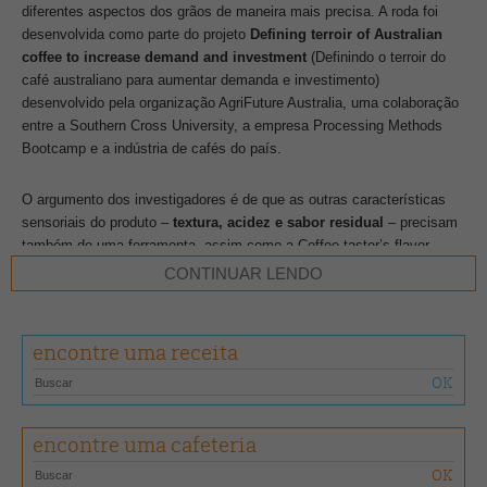
diferentes aspectos dos grãos de maneira mais precisa. A roda foi
desenvolvida como parte do projeto
Defining terroir of Australian
coffee to increase demand and investment
(Definindo o terroir do
café australiano para aumentar demanda e investimento)
desenvolvido pela organização AgriFuture Australia, uma colaboração
entre a Southern Cross University, a empresa Processing Methods
Bootcamp e a indústria de cafés do país.
O argumento dos investigadores é de que as outras características
sensoriais do produto –
textura, acidez e sabor residual
– precisam
também de uma ferramenta, assim como a Coffee taster’s flavor
wheel, roda desenvolvida em 1995 pela antiga SCAA para padronizar
CONTINUAR LENDO
a comunicação internacional do aroma e do sabor dos cafés
especiais.
encontre uma receita
A nova roda de características do café tem
95 termos
, selecionados
a partir de 679 palavras utilizadas por provadores durante o
desenvolvimento da pesquisa, dispostos em roda e em três níveis,
que vão do geral ao específico.
encontre uma cafeteria
Projetada para ser uma ferramenta útil para profissionais e