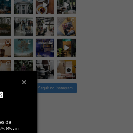
a
rregar mais
Seguir no Instagram
es da
R$ 85 ao