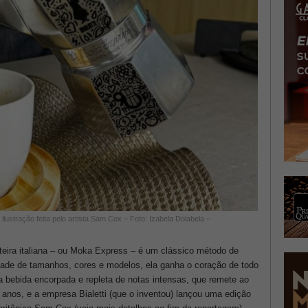
stração feita pelo artista Sam Cox – Foto: Izabela Dolabela –
teira italiana – ou Moka Express – é um clássico método de
dade de tamanhos, cores e modelos, ela ganha o coração de todo
a bebida encorpada e repleta de notas intensas, que remete ao
anos, e a empresa Bialetti (que o inventou) lançou uma edição