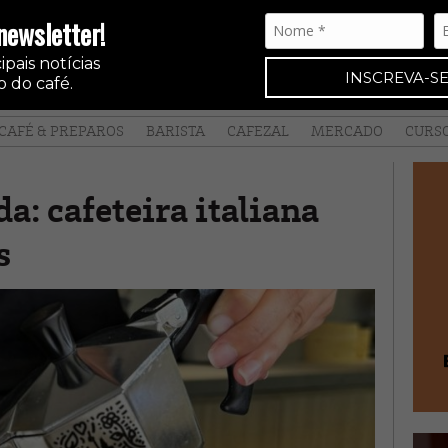
newsletter!
pais notícias
INSCREVA-SE
 do café.
CAFÉ & PREPAROS
BARISTA
CAFEZAL
MERCADO
CURS
a: cafeteira italiana
s