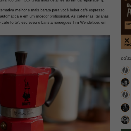
ta britânico Sam Cox (veja mais detalhes ao fim da reportagem).
lternativa melhor e mais barata para você beber café espresso
tomática e em um moedor profissional. As cafeterias italianas
 café forte”, escreveu o barista norueguês Tim Wendelboe, em
col