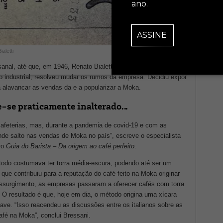
ano.
ASSINE
aletti
sanal, até que, em 1946, Renato Bialetti, filho de Alfonso,
 industrial, resolveu mudar os rumos da empresa. Decidiu expor
a alavancar as vendas da e a popularizar a Moka.
ve-se praticamente inalterado…
cafeterias, mas, durante a pandemia de covid-19 e com as
e salto nas vendas de Moka no país”, escreve o especialista
ro
Guia do Barista – Da origem ao café perfeito
.
étodo costumava ter torra média-escura, podendo até ser um
 que contribuiu para a reputação do café feito na Moka originar
surgimento, as empresas passaram a oferecer cafés com torra
 O resultado é que, hoje em dia, o método origina uma xícara
ve. “Isso reacendeu as discussões entre os italianos sobre as
afé na Moka”, conclui Bressani.