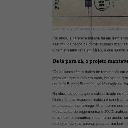
Desenho do projeto da Moka Express – Foto: Acervo Bi
Por anos, a cafeteira italiana foi um item arte
assumiu os negócios do pai e, com uma visão
o item em uma feira em Milão, o que ajudou 
De lá para cá, o projeto mante
“Os italianos têm o hábito de tomar café em 
pessoas trabalhando em casa, houve um grand
em café Edgard Bressani, na 6ª edição do liv
Na obra, ele conta que o café utilizado no m
blend entre as espécies arábica e canéfora, o
uma bebida mais amarga. Mas, com o seu res
média-clara, de origem única e 100% arábica.
mais doce e aromática, e com uma acidez sua
melhores receitas para se preparar um bom c