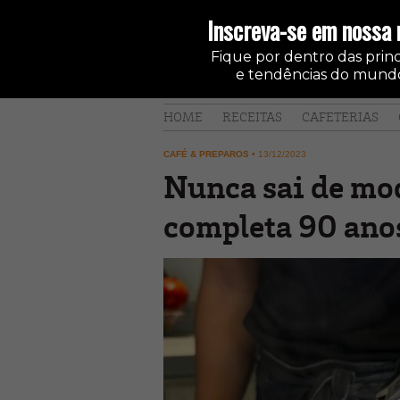
Inscreva-se em nossa 
Fique por dentro das princi
e tendências do mundo
HOME
RECEITAS
CAFETERIAS
CAFÉ & PREPAROS
•
13/12/2023
Nunca sai de mod
completa 90 ano