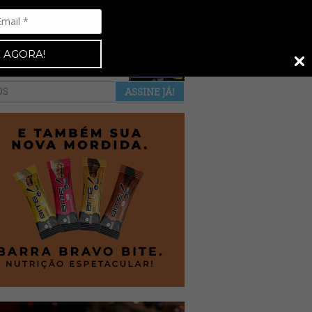
Espresso 92
•
NAS BANCAS
•
 AGORA!
a revista
anuncie
pontos de venda
OS
ASSINE JÁ!