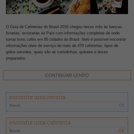
O Guia de Cafeterias do Brasil 2016 chegou nesse mês às bancas,
livrarias, revistarias do País com informações completas de onde
tomar bons cafés em 85 cidades do Brasil. Nele é possível encontrar
informações úteis de serviço de mais de 470 cafeterias, tipos de
grãos servidos, quais são as comidinhas, quitutes e doces
preparados.
As cafeterias estão divididas por localização, marca de café servido e
CONTINUAR LENDO
informações sobre disponibilidade de wi-fi e estacionamento para o
cliente. O Guia traz, ainda, ao leitor informações que vão ajudar na
hora de aproveitar o café; como funciona o processo de torra e
encontre uma receita
receitas com drinques especiais. O destaque são os prêmios
Top 20:
Melhor Cafeteria do Brasil
e
Cafeteria Revelação
.
O primeiro indica aos leitores as 20 melhores casas que pelo critério
encontre uma cafeteria
de: tradição, atendimento, ambientação, e, principalmente, qualidade
do café servido são indicadas pela equipe editorial como as campeãs