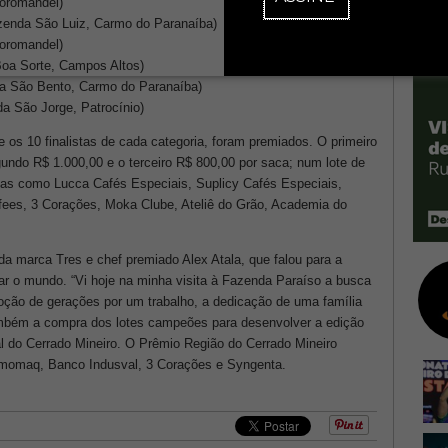
Coromandel)
Fazenda São Luiz, Carmo do Paranaíba)
Coromandel)
Boa Sorte, Campos Altos)
da São Bento, Carmo do Paranaíba)
a São Jorge, Patrocínio)
e os 10 finalistas de cada categoria, foram premiados. O primeiro
undo R$ 1.000,00 e o terceiro R$ 800,00 por saca; num lote de
as como Lucca Cafés Especiais, Suplicy Cafés Especiais,
fees, 3 Corações, Moka Clube, Ateliê do Grão, Academia do
da marca Tres e chef premiado Alex Atala, que falou para a
ar o mundo. “Vi hoje na minha visita à Fazenda Paraíso a busca
voção de gerações por um trabalho, a dedicação de uma família
ambém a compra dos lotes campeões para desenvolver a edição
l do Cerrado Mineiro. O Prêmio Região do Cerrado Mineiro
rmomaq, Banco Indusval, 3 Corações e Syngenta.