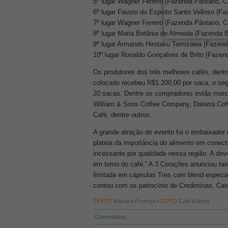
5º lugar Wagner Ferrero (Fazenda Pântano, 
6º lugar Fausto do Espirito Santo Velloso (
7º lugar Wagner Ferrero (Fazenda Pântano, 
8º lugar Maria Betânia de Almeida (Fazenda 
9º lugar Armando Hirotaku Tomizawa (Fazen
10º lugar Ronaldo Gonçalves de Brito (Fazend
Os produtores dos três melhores cafés, dentr
colocado recebeu R$1.200,00 por saca; o seg
20 sacas. Dentre os compradores estão marc
William & Sons Coffee Company, Daterra Cof
Café, dentre outros.
A grande atração do evento foi o embaixador 
plateia da importância do alimento em conect
incessante por qualidade nessa região. A de
em torno do café.” A 3 Corações anunciou t
limitada em cápsulas Tres com blend especia
contou com os patrocínio de Crediminas, Ca
TEXTO
Mariana Proença •
FOTO
Café Editora
Comentários