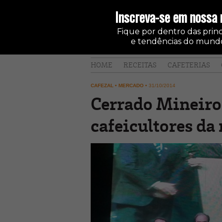
Inscreva-se em nossa 
Fique por dentro das princi
e tendências do mundo
HOME
RECEITAS
CAFETERIAS
CAFEZAL
•
MERCADO
•
31/10/2014
Cerrado Mineiro
cafeicultores da 