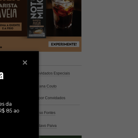
unistas
Espresso
a
Coluna Café
por Convidados Especiais
Na cozinha
por Cristiana Couto
Café com História
por Convidados
Especiais
es da
R$ 85 ao
Análise
por Caio Alonso Fontes
Pelo Mundo
por Gustavo Paiva