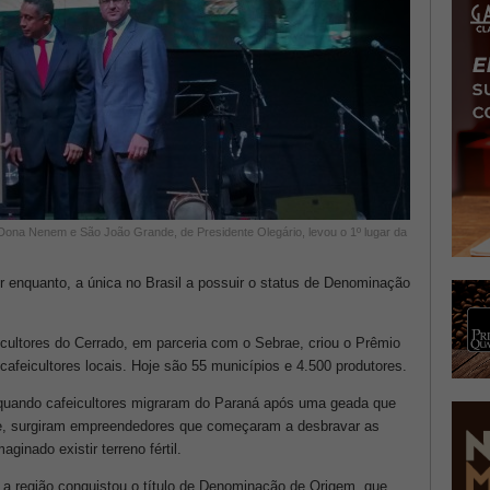
ona Nenem e São João Grande, de Presidente Olegário, levou o 1º lugar da
or enquanto, a única no Brasil a possuir o status de Denominação
ultores do Cerrado, em parceria com o Sebrae, criou o Prêmio
 cafeicultores locais. Hoje são 55 municípios e 4.500 produtores.
quando cafeicultores migraram do Paraná após uma geada que
ade, surgiram empreendedores que começaram a desbravar as
ginado existir terreno fértil.
 a região conquistou o título de Denominação de Origem, que