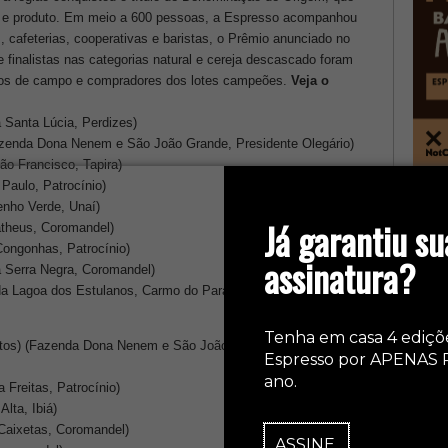
ião e produto. Em meio a 600 pessoas, a Espresso acompanhou
s, cafeterias, cooperativas e baristas, o Prêmio anunciado no
 finalistas nas categorias natural e cereja descascado foram
os de campo e compradores dos lotes campeões.
Veja o
 Santa Lúcia, Perdizes)
azenda Dona Nenem e São João Grande, Presidente Olegário)
ão Francisco, Tapira)
Paulo, Patrocínio)
col
enho Verde, Unaí)
Já garantiu su
atheus, Coromandel)
 Congonhas, Patrocínio)
assinatura?
 Serra Negra, Coromandel)
da Lagoa dos Estulanos, Carmo do Paranaíba)
Tenha em casa 4 ediçõ
ntos) (Fazenda Dona Nenem e São João Grande, Presidente
Espresso por APENAS 
ano.
 Freitas, Patrocínio)
Alta, Ibiá)
 Caixetas, Coromandel)
ASSINE