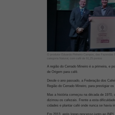
O produtor Eduardo Pinheiro Campos, das Fazendas D
categoria Natural, com café de 91,25 pontos
A região do Cerrado Mineiro é a primeira, e p
de Origem para café.
Desde o ano passado, a Federação dos Cafeic
Região do Cerrado Mineiro, para prestigiar os
Mas a história começou na década de 1970, 
dizimou os cafezais. Frente a esta dificuld
cidades e plantar café onde nunca se havia ima
Em 2013, após longo processo junto ao INPI,