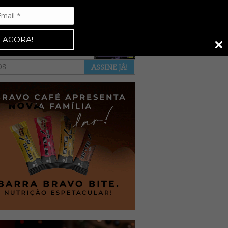
Espresso 92
•
NAS BANCAS
•
 AGORA!
a revista
anuncie
pontos de venda
OS
ASSINE JÁ!