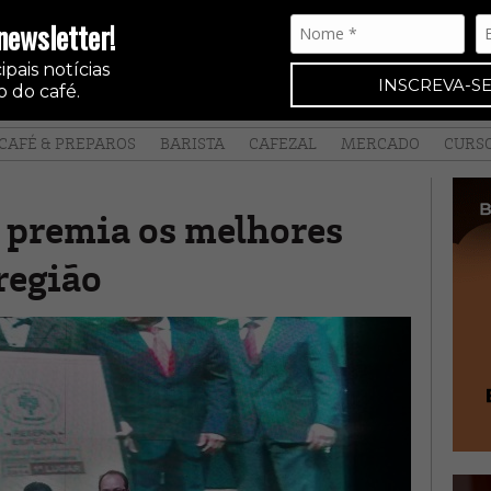
newsletter!
pais notícias
INSCREVA-SE
 do café.
CAFÉ & PREPAROS
BARISTA
CAFEZAL
MERCADO
CURS
 premia os melhores
região