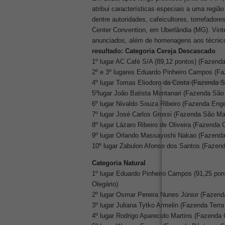
atribui características especiais a uma reg
dentre autoridades, cafeicultores, torrefadore
Center Convention, em Uberlândia (MG). Vinte
anunciados, além de homenagens aos técnic
resultado:
Categoria Cereja Descascado
1º lugar AC Café S/A (89,12 pontos) (Fazenda
2º e 3º lugares Eduardo Pinheiro Campos (F
4º lugar Tomas Eliodoro da Costa (Fazenda S
5ºlugar João Batista Montanari (Fazenda São 
6º lugar Nivaldo Souza Ribeiro (Fazenda Eng
7º lugar José Carlos Grossi (Fazenda São M
8º lugar Lázaro Ribeiro de Oliveira (Fazenda
9º lugar Orlando Massayoshi Nakao (Fazenda
10º lugar Zabulon Afonso dos Santos (Fazen
Categoria Natural
1º lugar Eduardo Pinheiro Campos (91,25 po
Olegário)
2º lugar Osmar Pereira Nunes Júnior (Fazenda
3º lugar Juliana Tytko Armelin (Fazenda Terra 
4º lugar Rodrigo Aparecido Martins (Fazenda