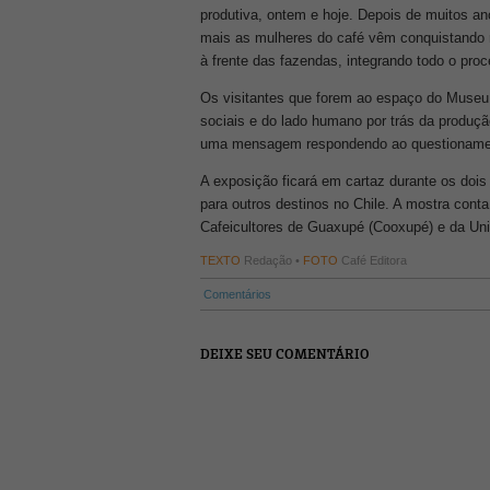
produtiva, ontem e hoje. Depois de muitos a
mais as mulheres do café vêm conquistando r
à frente das fazendas, integrando todo o pro
Os visitantes que forem ao espaço do Museu 
sociais e do lado humano por trás da produçã
uma mensagem respondendo ao questionament
A exposição ficará em cartaz durante os dois 
para outros destinos no Chile. A mostra cont
Cafeicultores de Guaxupé (Cooxupé) e da Uni
TEXTO
Redação •
FOTO
Café Editora
Comentários
DEIXE SEU COMENTÁRIO