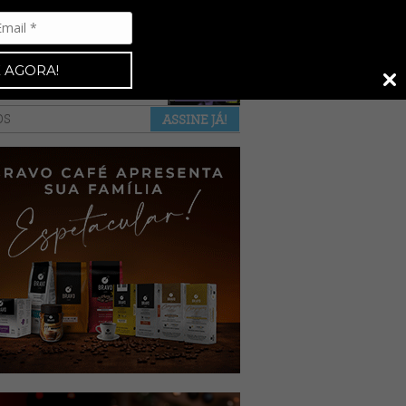
Espresso 92
•
NAS BANCAS
•
 AGORA!
a revista
anuncie
pontos de venda
OS
ASSINE JÁ!