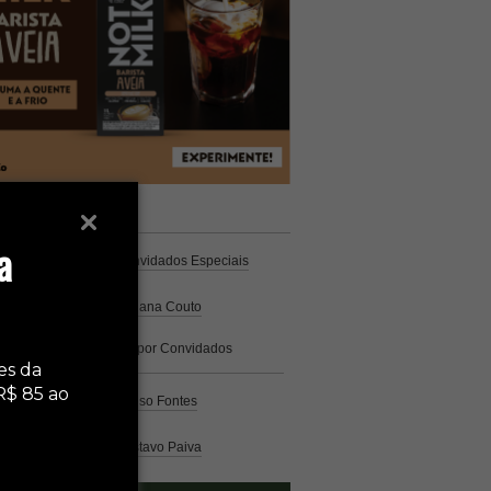
unistas
Espresso
a
Coluna Café
por Convidados Especiais
Na cozinha
por Cristiana Couto
Café com História
por Convidados
Especiais
es da
R$ 85 ao
Análise
por Caio Alonso Fontes
Pelo Mundo
por Gustavo Paiva