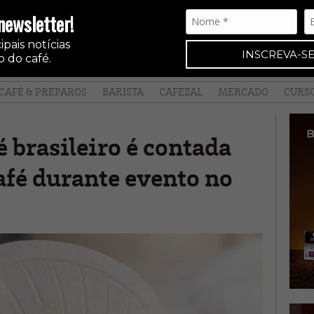
newsletter!
pais notícias
INSCREVA-SE
 do café.
CAFÉ & PREPAROS
BARISTA
CAFEZAL
MERCADO
CURS
é brasileiro é contada
afé durante evento no