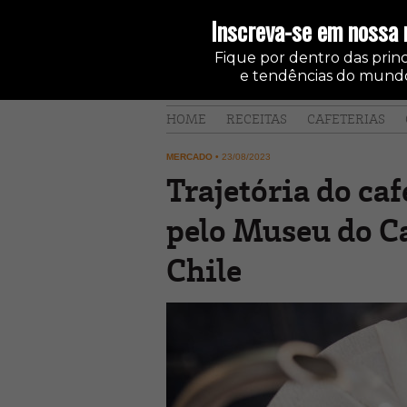
Inscreva-se em nossa 
Fique por dentro das princi
e tendências do mundo
HOME
RECEITAS
CAFETERIAS
MERCADO
•
23/08/2023
Trajetória do caf
pelo Museu do C
Chile