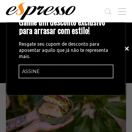
T
Ganhe um desconto exclusivo
O
G
para arrasar com estilo!
Inscreva-se em nossa newsletter!
G
L
Fique por dentro das principais notícias
E
Resgate seu cupom de desconto para
e tendências do mundo do café.
M
aposentar aquilo que já não te representa
E
RECEITAS
•
18/07/2022
mais.
N
Sanduíche de pernil
U
ASSINE
INSCREVA-SE AGORA!