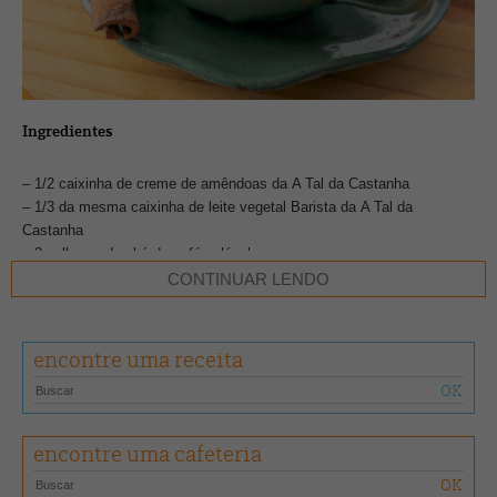
Ingredientes
– 1/2 caixinha de creme de amêndoas da A Tal da Castanha
– 1/3 da mesma caixinha de leite vegetal Barista da A Tal da
Castanha
– 3 colheres de chá de café solúvel expresso
– 3 colheres de chá de cacau em pó
CONTINUAR LENDO
– 1 colher de chá de canela em pó
– 1 colher de sopa de açúcar demerara
encontre uma receita
Preparo
Leve todos os ingredientes ao fogo médio e mexa. Quando levantar
fervura, retire do fogo e coloque na xícara. Para ter efeito de espuma,
encontre uma cafeteria
use um mixer barista na superfície.
FOTO
Divulgação •
RECEITA
A Tal da Castanha