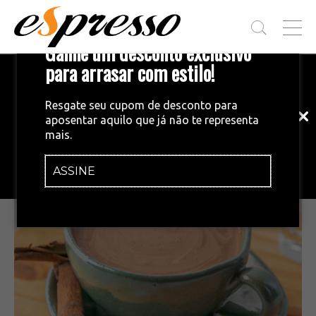
T
Ganhe um desconto exclusivo
O
G
para arrasar com estilo!
Inscreva-se em nossa newsletter!
G
L
Fique por dentro das principais notícias
E
Resgate seu cupom de desconto para
e tendências do mundo do café.
M
aposentar aquilo que já não te representa
E
RECEITAS
•
20/09/2022
mais.
N
Cappuccino vegano
U
ASSINE
INSCREVA-SE AGORA!