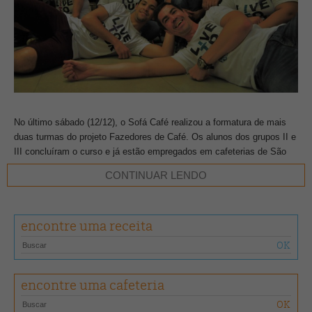
No último sábado (12/12), o Sofá Café realizou a formatura de mais
duas turmas do projeto Fazedores de Café. Os alunos dos grupos II e
III concluíram o curso e já estão empregados em cafeterias de São
Paulo.
CONTINUAR LENDO
Segundo o Sofá, cafeteria idealizadora do projeto, o Fazedores, em
todas as suas edições, tem 95% de aproveitamento. Os estudos,
encontre uma receita
orientados pela coordenadora Regina Machado ao lado de professores
parceiros, buscam formar jovens baristas, acima de 17 anos.
Durante a formatura dos alunos, realizada na cafeteria da marca, no
encontre uma cafeteria
Centro Brasileiro Britânico, em Pinheiros, os Fazedores foram
responsáveis por todo o serviço de café. A renda arrecadada no dia foi