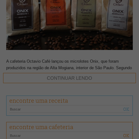
A cafeteria Octavio Café lançou os microlotes Onix, que foram
produzidos na região de Alta Mogiana, interior de São Paulo. Segundo
Edgard Bressani, CEO do Octavio Café, a linha é fruto da seleção
CONTINUAR LENDO
dos lotes da safra 2015. “Foram selecionados quatro microlotes
diferentes e elaborados com dois perfis de torra, para espresso e
coado, para serem servidos na cafeteria”, comenda Edgard.
encontre uma receita
Divididos em Onix 1, 2, 3 e 4, a linha pretende oferecer ao
consumidor diferentes perfis sensoriais.
encontre uma cafeteria
Onix 1
De variedade obatã, tem corpo e acidez médios e os grãos passaram