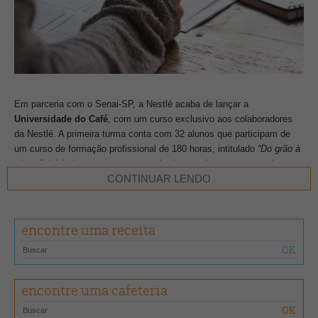
Em parceria com o Senai-SP, a Nestlé acaba de lançar a
Universidade do Café
, com um curso exclusivo aos colaboradores
da Nestlé. A primeira turma conta com 32 alunos que participam de
um curso de formação profissional de 180 horas, intitulado
“Do grão à
xícara”
, iniciado em março e com término previsto para novembro
CONTINUAR LENDO
deste ano.
A universidade foi pensada estrategicamente para fornecer know
encontre uma receita
how nos aspectos mais relevantes das tecnologias e dos atributos de
qualidade ao longo de toda a cadeia do café. Dos conceitos de
agricultura regenerativa nas fazendas de café às oportunidades de
consumo, a ideia é que os participantes tenham uma visão
abrangente dessa cultura, desde a fazenda até a transformação da
encontre uma cafeteria
matéria-prima, dentro dos pilares de atuação de Nescafé, incluindo
sustentabilidade, inovação e indústria 4.0, em um programa de