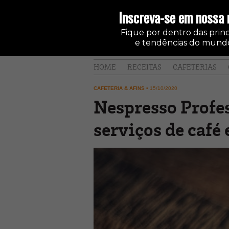
Inscreva-se em nossa 
Fique por dentro das princi
e tendências do mundo
HOME
RECEITAS
CAFETERIAS
CAFETERIA & AFINS
•
15/10/2020
Nespresso Profes
serviços de café