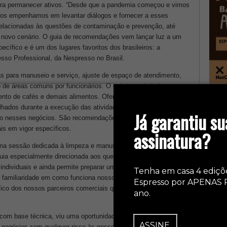
ara permanecer ativos. “Desde que a pandemia começou e vimos
os empenhamos em levantar diálogos e fornecer a esses
 relacionadas às questões de contaminação e prevenção, até
e novo cenário. O guia de recomendações vem lançar luz a um
ecífico e é um dos lugares favoritos dos brasileiros: a
resso Professional, da Nespresso no Brasil.
as para manuseio e serviço, ajuste de espaço de atendimento,
 de áreas comuns por funcionários. O guia traz
ainda boas
nto de cafés e demais alimentos. Oferece dicas para melhor e
col
tilhados durante a execução das atividades por atendentes,
Já garantiu su
ndo nesses negócios. São recomendações para o serviço de café
s em vigor específicos.
assinatura?
 uma sessão dedicada à limpeza e manuseio das
guia especialmente direcionada aos que possuem esse sistema
individuais e ainda permite preparar uma possibilidade imensa
Tenha em casa 4 ediçõ
familiaridade em como funciona nosso negócio, o guia traz, de
Espresso por APENAS 
fico dos nossos parceiros comerciais que operam no
ano.
com base técnica, viu uma oportunidade de ajudar efetivamente
ASSINE
egócios sem qualquer risco às pessoas – sejam clientes ou