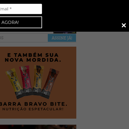
Espresso 92
•
NAS BANCAS
•
 AGORA!
a revista
anuncie
pontos de venda
OS
ASSINE JÁ!