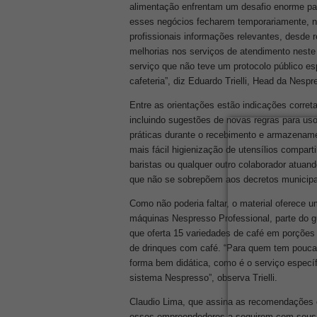
alimentação enfrentam um desafio enorme p
esses negócios fecharem temporariamente, n
profissionais informações relevantes, desde
melhorias nos serviços de atendimento nest
serviço que não teve um protocolo público esp
cafeteria”, diz Eduardo Trielli, Head da Nesp
Entre as orientações estão indicações corret
incluindo sugestões de novas regras para uso
práticas durante o recebimento e armazename
mais fácil higienização de utensílios compar
baristas ou qualquer outro colaborador atua
que não se sobrepõem aos decretos municipai
Como não poderia faltar, o material oferece
máquinas Nespresso Professional,
parte do 
que oferta 15 variedades de café em porções 
de drinques com café. “Para quem tem pouca 
forma bem didática, como é o serviço especí
sistema Nespresso”, observa Trielli.
Claudio Lima, que assina as recomendações 
esses empreendedores a seguirem com seus n