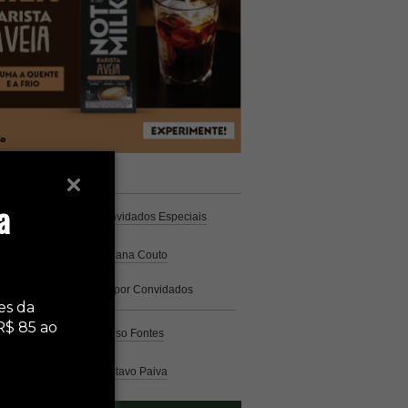
unistas
Espresso
a
Coluna Café
por Convidados Especiais
Na cozinha
por Cristiana Couto
Café com História
por Convidados
Especiais
es da
R$ 85 ao
Análise
por Caio Alonso Fontes
Pelo Mundo
por Gustavo Paiva