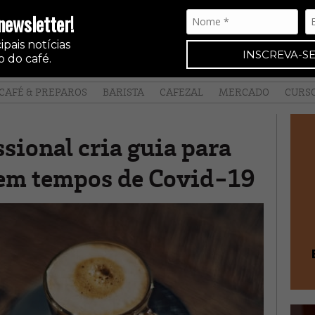
newsletter!
pais notícias
INSCREVA-SE
 do café.
CAFÉ & PREPAROS
BARISTA
CAFEZAL
MERCADO
CURS
sional cria guia para
 em tempos de Covid-19