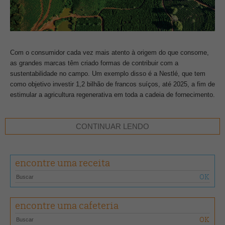
Com o consumidor cada vez mais atento à origem do que consome,
as grandes marcas têm criado formas de contribuir com a
sustentabilidade no campo. Um exemplo disso é a Nestlé, que tem
como objetivo investir 1,2 bilhão de francos suíços, até 2025, a fim de
estimular a agricultura regenerativa em toda a cadeia de fornecimento.
“Quando se trata do café, especificamente, estruturamos de ponta a
CONTINUAR LENDO
ponta iniciativas relevantes para alavancar mais de 100 mil famílias
cafeicultoras em mais de 20 países, apoiando diretamente seu
desenvolvimento e crescimento na produção cafeeira”, conta Taissara
encontre uma receita
Martins, gerente de ESG para cafés e bebidas da Nestlé.
A agricultura regenerativa consiste na implantação de práticas
agrícolas na lavoura que visam não apenas a preservação, mas
encontre uma cafeteria
também a recuperação do meio ambiente e a neutralidade em
carbono, melhorando a saúde do solo e a proteção dos recursos