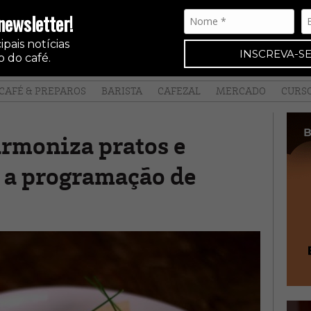
newsletter!
pais notícias
INSCREVA-SE
 do café.
CAFÉ & PREPAROS
BARISTA
CAFEZAL
MERCADO
CURS
armoniza pratos e
a a programação de