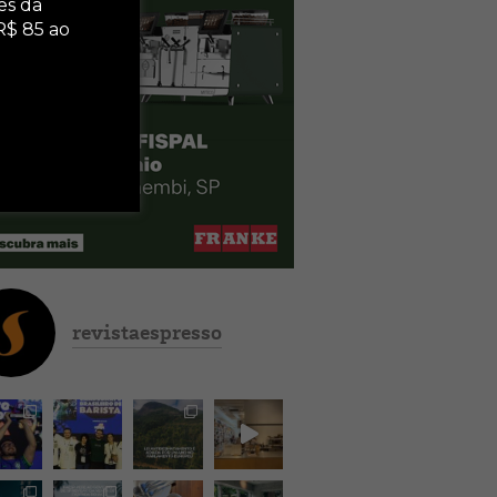
es da
R$ 85 ao
revistaespresso