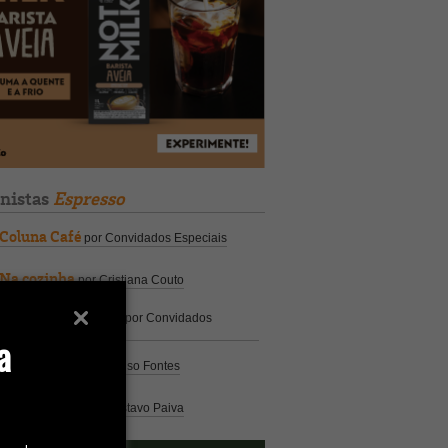
unistas
Espresso
Coluna Café
por Convidados Especiais
Na cozinha
por Cristiana Couto
Café com História
por Convidados
Especiais
a
Análise
por Caio Alonso Fontes
Pelo Mundo
por Gustavo Paiva