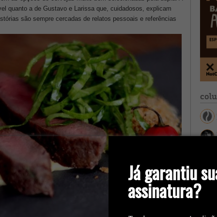
vel quanto a de Gustavo e Larissa que, cuidadosos, explicam
istórias são sempre cercadas de relatos pessoais e referências
col
Já garantiu su
assinatura?