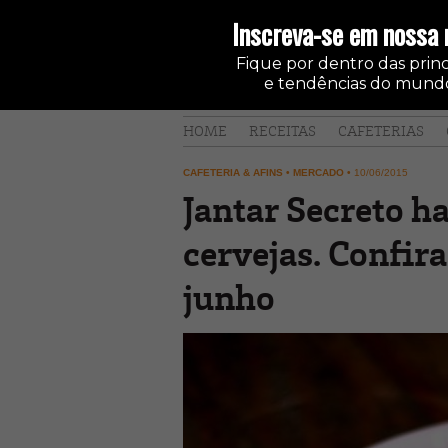
Inscreva-se em nossa 
Fique por dentro das princi
e tendências do mundo
HOME
RECEITAS
CAFETERIAS
CAFETERIA & AFINS
•
MERCADO
•
10/06/2015
Jantar Secreto h
cervejas. Confir
junho