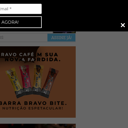
Espresso 92
•
NAS BANCAS
•
 AGORA!
a revista
anuncie
pontos de venda
OS
ASSINE JÁ!