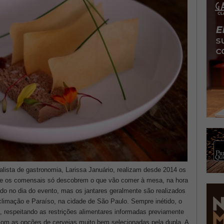
nalista de gastronomia, Larissa Januário, realizam desde 2014 os
de os comensais só descobrem o que vão comer à mesa, na hora
ado no dia do evento, mas os jantares geralmente são realizados
limação e Paraíso, na cidade de São Paulo. Sempre inétido, o
a, respeitando as restrições alimentares informadas previamente
 com as opções de cervejas muito bem selecionadas pela dupla. A