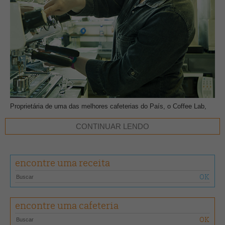
Proprietária de uma das melhores cafeterias do País, o Coffee Lab,
Isabela Raposeiras vai compartilhar sua experiência na administração
CONTINUAR LENDO
do negócio café e orientar aqueles que desejam abrir o seu próprio
espaço. No curso Gestão de Cafeteria, a profissional vai abordar os
fatores mais importantes para a administração do estabelecimento,
desde um bom atendimento ao gerenciamento do negócio,
encontre uma receita
contribuindo para a melhora e especialização dos proprietários e
baristas. Isabela Raposeiras é barista, especialista em cafés
especiais e mestre de torra. Ela garimpa cafés em fazendas por todo
o Brasil, dando cursos e disseminando a cultura cafeeira. O Coffee
encontre uma cafeteria
Lab foi escolhido entre as dez melhores cafeterias do mundo pelo
especialista dinamarquês Tim Wendelboe. O atendimento é