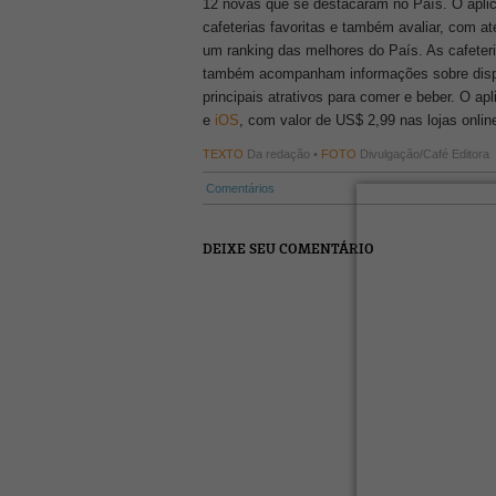
12 novas que se destacaram no País. O aplic
cafeterias favoritas e também avaliar, com at
um ranking das melhores do País. As cafeteri
também acompanham informações sobre disponib
principais atrativos para comer e beber. O ap
e
iOS
, com valor de US$ 2,99 nas lojas onlin
TEXTO
Da redação •
FOTO
Divulgação/Café Editora
Comentários
DEIXE SEU COMENTÁRIO