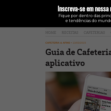
Inscreva-se em nossa 
Fique por dentro das princi
e tendências do mundo
HOME
RECEITAS
CAFETERIAS
CAFETERIA & AFINS
•
13/03/2015
Guia de Cafeter
aplicativo