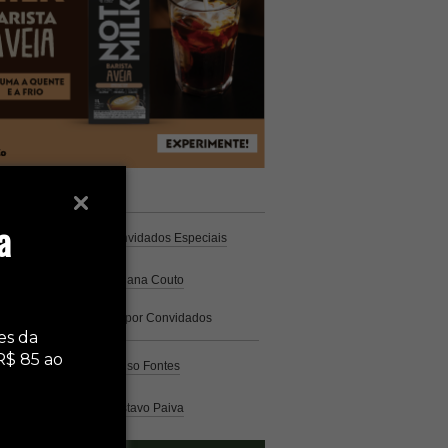
unistas
Espresso
a
Coluna Café
por Convidados Especiais
Na cozinha
por Cristiana Couto
Café com História
por Convidados
Especiais
es da
R$ 85 ao
Análise
por Caio Alonso Fontes
Pelo Mundo
por Gustavo Paiva