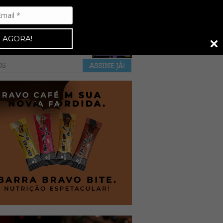
Espresso 92
•
NAS BANCAS
•
 AGORA!
a revista
anuncie
pontos de venda
OS
ASSINE JÁ!