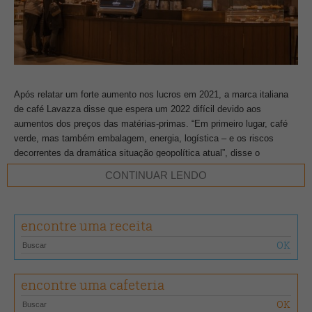
Após relatar um forte aumento nos lucros em 2021, a marca italiana
de café Lavazza disse que espera um 2022 difícil devido aos
aumentos dos preços das matérias-primas. “Em primeiro lugar, café
verde, mas também embalagem, energia, logística – e os riscos
decorrentes da dramática situação geopolítica atual”, disse o
presidente-executivo Antonio Baravalle.
CONTINUAR LENDO
Os aumentos dos preços se devem principalmente aos problemas na
cadeia de suprimentos global e aos danos causados por eventos
encontre uma receita
climáticos, acrescentou o grupo com sede em Turim. A Lavazza
decidiu suspender todas as suas atividades na Rússia no dia 10 de
março, acrescentando que também teve que interromper
temporariamente a distribuição na Ucrânia.
encontre uma cafeteria
O lucro antes de juros, impostos, depreciação e amortização