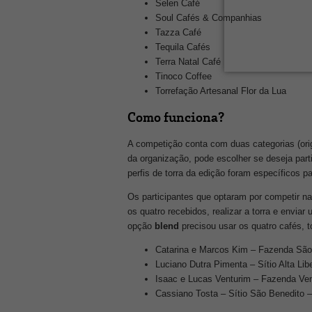
Selen Café
Soul Cafés & Companhias
Tazza Café
Tequila Cafés
Terra Natal Café
Tinoco Coffee
Torrefação Artesanal Flor da Lua
Como funciona?
A competição conta com duas categorias (orig
da organização, pode escolher se deseja par
perfis de torra da edição foram específicos p
Os participantes que optaram por competir 
os quatro recebidos, realizar a torra e envia
opção
blend
precisou usar os quatro cafés, 
Catarina e Marcos Kim – Fazenda São
Luciano Dutra Pimenta – Sítio Alta Li
Isaac e Lucas Venturim – Fazenda Ve
Cassiano Tosta – Sítio São Benedito 