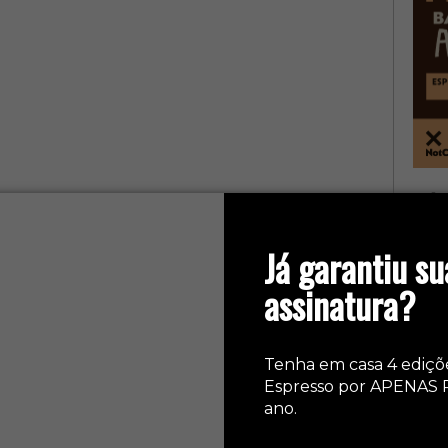
col
Já garantiu su
assinatura?
Tenha em casa 4 ediçõ
Espresso por APENAS 
ano.