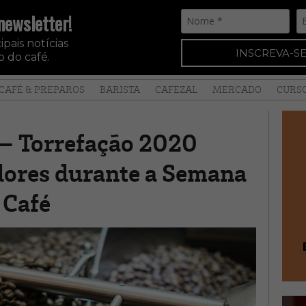
newsletter!
pais notícias
INSCREVA-SE
 do café.
CAFÉ & PREPAROS
BARISTA
CAFEZAL
MERCADO
CURS
 – Torrefação 2020
dores durante a Semana
 Café