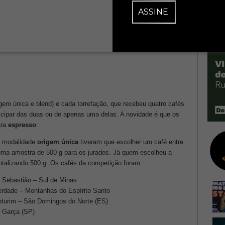
ASSINE
em única e blend) e cada torrefação, que recebeu quatro cafés
ticipar das duas ou de apenas uma delas. A novidade é que os
ara
espresso
.
na modalidade
origem única
tiveram que escolher um café entre
r uma amostra de 500 g para os
jurados. Já quem escolheu a
totalizando 500 g. Os cafés da competição foram:
 Sebastião – Sul de Minas
berdade – Montanhas do Espírito Santo
nturim – São Domingos do Norte (ES)
– Garça (SP)