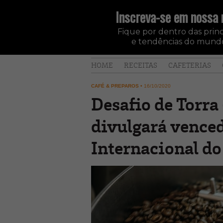
Inscreva-se em nossa 
Fique por dentro das princi
e tendências do mundo
HOME
RECEITAS
CAFETERIAS
CAFÉ & PREPAROS
•
16/10/2020
Desafio de Torra
divulgará vence
Internacional do