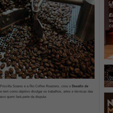
Priscilla Soares e a Rio Coffee Roasters, criou o
Desafio de
 tem como objetivo divulgar os trabalhos, artes e técnicas das
baixo quem fará parte da disputa: