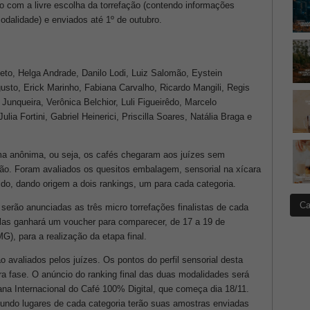
 com a livre escolha da torrefação (contendo informações
odalidade) e enviados até 1º de outubro.
eto, Helga Andrade, Danilo Lodi, Luiz Salomão, Eystein
gusto, Erick Marinho, Fabiana Carvalho, Ricardo Mangili, Regis
Junqueira, Verônica Belchior, Luli Figueirêdo, Marcelo
ia Fortini, Gabriel Heinerici, Priscilla Soares, Natália Braga e
rma anônima, ou seja, os cafés chegaram aos juízes sem
ão. Foram avaliados os quesitos embalagem, sensorial na xícara
ido, dando origem a dois rankings, um para cada categoria.
Ca
 serão anunciadas as três micro torrefações finalistas de cada
las ganhará um voucher para comparecer, de 17 a 19 de
G), para a realização da etapa final.
o avaliados pelos juízes. Os pontos do perfil sensorial desta
ra fase. O anúncio do ranking final das duas modalidades será
na Internacional do Café 100% Digital, que começa dia 18/11.
gundo lugares de cada categoria terão suas amostras enviadas