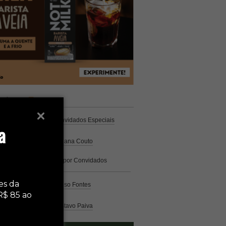
unistas
Espresso
Coluna Café
por Convidados Especiais
a
Na cozinha
por Cristiana Couto
Café com História
por Convidados
Especiais
Análise
es da
por Caio Alonso Fontes
R$ 85 ao
Pelo Mundo
por Gustavo Paiva