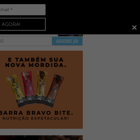
Espresso 92
•
NAS BANCAS
•
 AGORA!
a revista
anuncie
pontos de venda
OS
ASSINE JÁ!