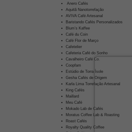
Anero Cafés
Aquitã Nanotorrefação
AVIVA Café Artesanal
Baristando Cafés Personalizados
Blum’s Kaffee
Café du Coin
Café Flor de Março
Cafetelier
Cafeteria Café do Sonho
Cavalheiro Café Co.
Coopfam
Estúdio de Torra Ísole
Gesha Cafés de Origem
Karla Lima Torrefação Artesanal
King Cafés
Maillard
Meu Café
Mokado Lab de Cafés
Moratus Coffee Lab & Roasting
Roast Cafés
Royalty Quality Coffee