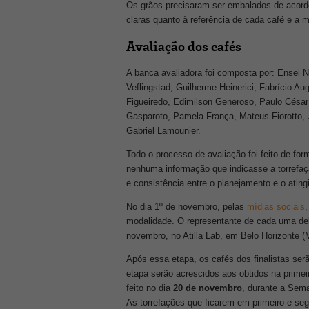
Os grãos precisaram ser embalados de acordo
claras quanto à referência de cada café e a m
Avaliação dos cafés
A banca avaliadora foi composta por: Ensei N
Veflingstad, Guilherme Heinerici, Fabrício Au
Figueiredo, Edimilson Generoso, Paulo César 
Gasparoto, Pamela França, Mateus Fiorotto, Jul
Gabriel Lamounier.
Todo o processo de avaliação foi feito de fo
nenhuma informação que indicasse a torrefaç
e consistência entre o planejamento e o ating
No dia 1º de novembro, pelas
mídias sociais
,
modalidade. O representante de cada uma de
novembro, no Atilla Lab, em Belo Horizonte (M
Após essa etapa, os cafés dos finalistas serã
etapa serão acrescidos aos obtidos na primei
feito no dia
20 de novembro
, durante a Sema
As torrefações que ficarem em primeiro e se