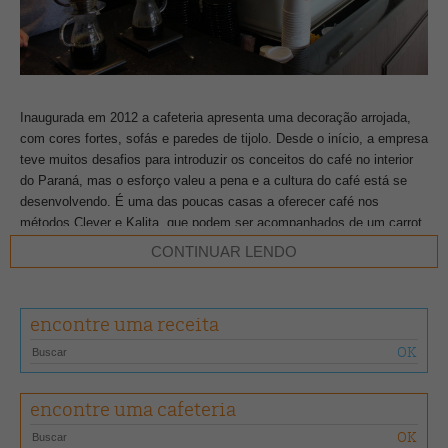
Inaugurada em 2012 a cafeteria apresenta uma decoração arrojada,
com cores fortes, sofás e paredes de tijolo. Desde o início, a empresa
teve muitos desafios para introduzir os conceitos do café no interior
do Paraná, mas o esforço valeu a pena e a cultura do café está se
desenvolvendo. É uma das poucas casas a oferecer café nos
métodos Clever e Kalita, que podem ser acompanhados de um carrot
cake, um bolo de cenoura com nozes e especiarias.
CONTINUAR LENDO
encontre uma receita
Informações sobre a Cafeteria
Endereço
Rua Visconde de Guarapuava, 2158
Bairro
Centro
encontre uma cafeteria
Cidade
Cascavel