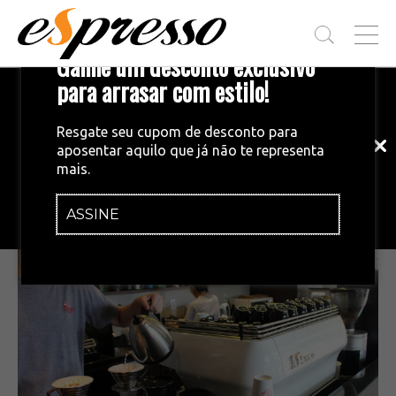
T
Ganhe um desconto exclusivo
O
G
para arrasar com estilo!
Inscreva-se em nossa newsletter!
G
L
Fique por dentro das principais notícias
E
Resgate seu cupom de desconto para
e tendências do mundo do café.
M
aposentar aquilo que já não te representa
E
CAFETERIA & AFINS
•
22/09/2014
mais.
N
Café du Coin – Cascavel (PR)
U
ASSINE
INSCREVA-SE AGORA!