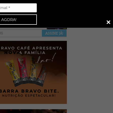
Espresso 92
•
NAS BANCAS
•
 AGORA!
a revista
anuncie
pontos de venda
OS
ASSINE JÁ!