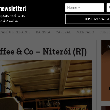
newsletter!
pais notícias
INSCREVA-SE
 do café.
CAFÉ & PREPAROS
BARISTA
CAFEZAL
MERCADO
CURS
fee & Co – Niterói (RJ)