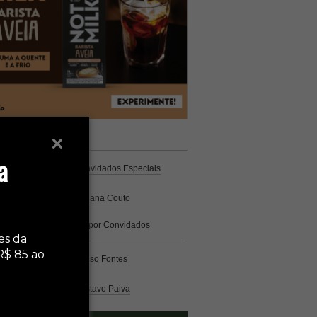
unistas
Espresso
a
Coluna Café
por Convidados Especiais
Na cozinha
por Cristiana Couto
Café com História
por Convidados
Especiais
es da
R$ 85 ao
Análise
por Caio Alonso Fontes
Pelo Mundo
por Gustavo Paiva