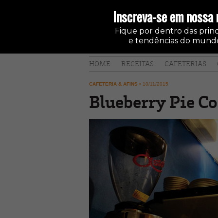
Inscreva-se em nossa 
Fique por dentro das princi
e tendências do mundo
HOME
RECEITAS
CAFETERIAS
CAFETERIA & AFINS
•
10/11/2015
Blueberry Pie Cof