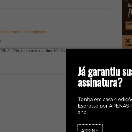
cebook.com/blueberrypiecafe
0
12h às 20h; terça a sexta, das 10h às 20h; sábados, das 10h
col
Já garantiu su
assinatura?
Tenha em casa 4 ediçõ
Espresso por APENAS 
ano.
ASSINE