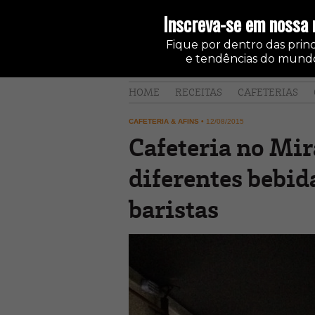
Inscreva-se em nossa 
Fique por dentro das princi
e tendências do mundo
HOME
RECEITAS
CAFETERIAS
CAFETERIA & AFINS
•
12/08/2015
Cafeteria no Mir
diferentes bebid
baristas