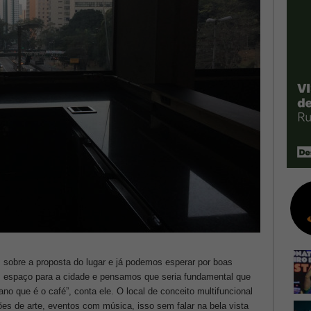
sobre a proposta do lugar e já podemos esperar por boas
m espaço para a cidade e pensamos que seria fundamental que
o que é o café”, conta ele. O local de conceito multifuncional
es de arte, eventos com música, isso sem falar na bela vista