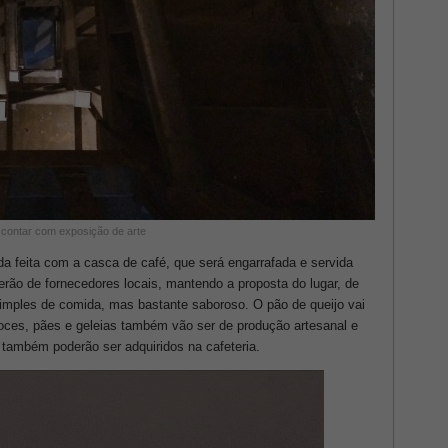
 contar com exposição de arte
a feita com a casca de café, que será engarrafada e servida
erão de fornecedores locais, mantendo a proposta do lugar, de
imples de comida, mas bastante saboroso. O pão de queijo vai
oces, pães e geleias também vão ser de produção artesanal e
também poderão ser adquiridos na cafeteria.