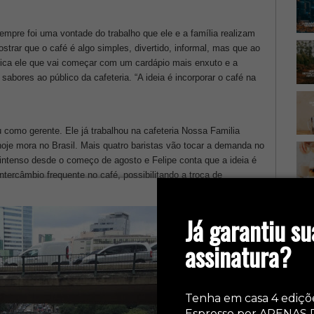
empre foi uma vontade do trabalho que ele e a família realizam
trar que o café é algo simples, divertido, informal, mas que ao
ica ele que vai começar com um cardápio mais enxuto e a
sabores ao público da cafeteria. “A ideia é incorporar o café na
u como gerente. Ele já trabalhou na cafeteria Nossa Familia
oje mora no Brasil. Mais quatro baristas vão tocar a demanda no
intenso desde o começo de agosto e Felipe conta que a ideia é
intercâmbio frequente no café, possibilitando a troca de
Ca
Já garantiu su
assinatura?
Tenha em casa 4 ediçõ
Espresso por APENAS 