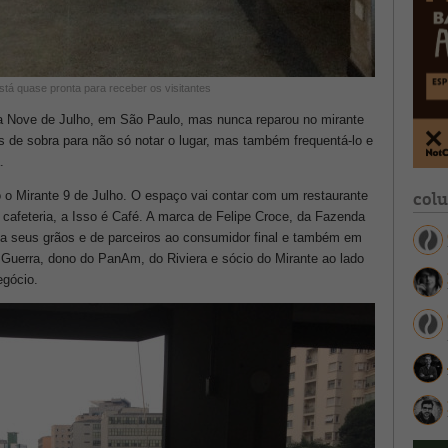
stá quase pronta para receber os visitantes
a Nove de Julho, em São Paulo, mas nunca reparou no mirante
os de sobra para não só notar o lugar, mas também frequentá-lo e
.
col
o o Mirante 9 de Julho. O espaço vai contar com um restaurante
afeteria, a Isso é Café. A marca de Felipe Croce, da Fazenda
iza seus grãos e de parceiros ao consumidor final e também em
 Guerra, dono do PanAm, do Riviera e sócio do Mirante ao lado
egócio.