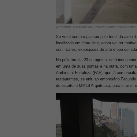
A cafeteria que ficará em uma das pontas do Mirante e
Se você sempre passou pelo túnel da avenid
localizado em cima dele, agora vai ter motiv
curtir cafés, exposições de arte e boa comida
No próximo dia 23 de agosto, será inaugurad
em uma de suas pontas e na outra, com uma c
Ambiental Fortaleza (FAF), que já comercial
restaurantes, se uniu ao empresário Facundo
do escritório MM18 Arquitetura, para criar o n