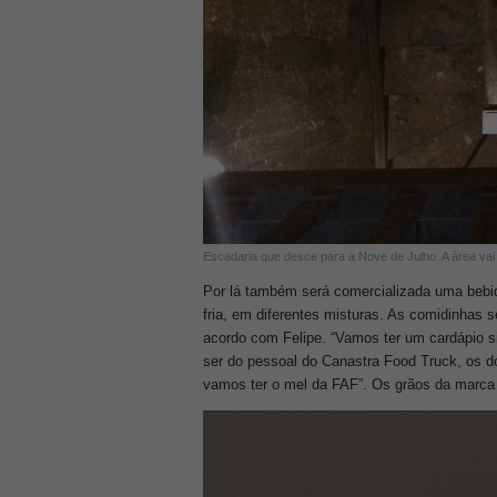
Escadaria que desce para a Nove de Julho. A área vai
Por lá também será comercializada uma bebid
fria, em diferentes misturas. As comidinhas s
acordo com Felipe. “Vamos ter um cardápio s
ser do pessoal do Canastra Food Truck, os d
vamos ter o mel da FAF”. Os grãos da marca 