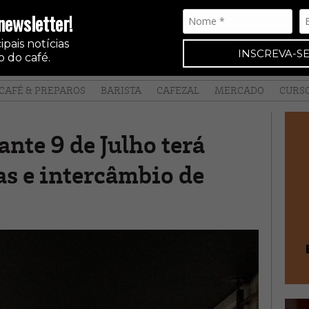
newsletter!
pais notícias
INSCREVA-SE
 do café.
CAFÉ & PREPAROS
BARISTA
CAFEZAL
MERCADO
CURS
ante 9 de Julho terá
as e intercâmbio de