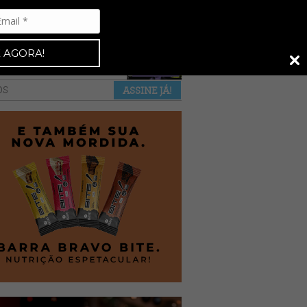
Espresso 92
•
NAS BANCAS
•
 AGORA!
a revista
anuncie
pontos de venda
OS
ASSINE JÁ!