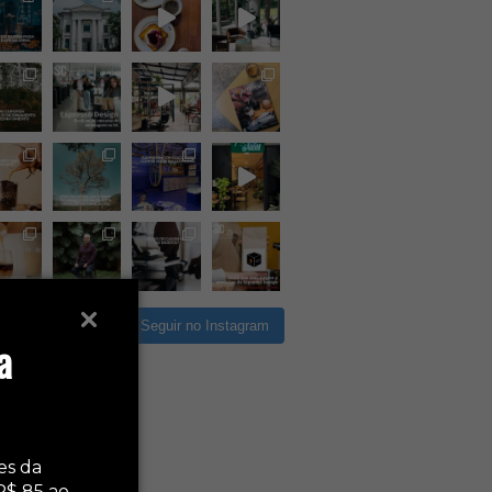
rregar mais
Seguir no Instagram
a
es da
R$ 85 ao