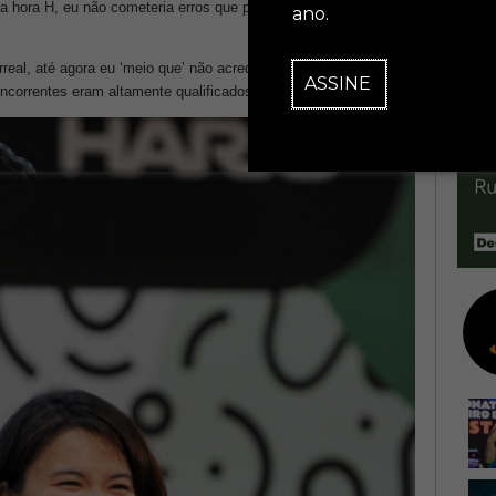
, na hora H, eu não cometeria erros que pudessem comprometer
ano.
eal, até agora eu ‘meio que’ não acredito que ganhei. Foi uma
ASSINE
oncorrentes eram altamente qualificados.