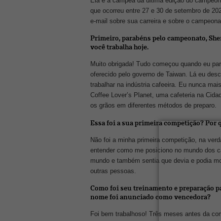
Ela é a campeã da última edição do campeona
que ocorreu entre 27 e 30 de setembro de 20
e-mail sobre sua carreira e sobre o campeona
Primeiro, parabéns pelo campeonato, She
você trabalha hoje.
Muito obrigada! Tudo começou quando eu part
oferecido pelo governo de Taiwan. Lá eu desc
trabalhar na indústria cafeeira. Eu nunca mai
Coffee Lover’s Planet, uma cafeteria na Cid
os grãos em diferentes métodos de preparo.
Essa foi a sua primeira competição? Por
Não foi a minha primeira competição, na ver
entender como me posiciono no mundo dos café
mundo e também sentia que devia e podia mos
outras pessoas.
Como foi seu treinamento e preparação p
nome foi anunciado como vencedora?
Foi bem trabalhoso! Três meses antes da com