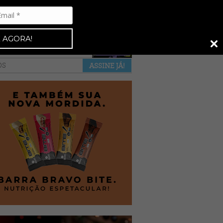
Espresso 92
•
NAS BANCAS
•
 AGORA!
a revista
anuncie
pontos de venda
OS
ASSINE JÁ!