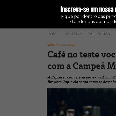
Inscreva-se em nossa 
Fique por dentro das princi
e tendências do mundo
HOME
RECEITAS
CAFETERIAS
BARISTA
•
24/02/2023
Café no teste vo
com a Campeã M
A Espresso conversou por e-mail com Sh
Brewers Cup, e ela conta como se descobri