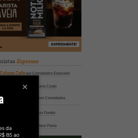
unistas
Espresso
Coluna Café
por Convidados Especiais
Na cozinha
por Cristiana Couto
a
Café com História
por Convidados
Especiais
Análise
por Caio Alonso Fontes
Pelo Mundo
por Gustavo Paiva
es da
R$ 85 ao