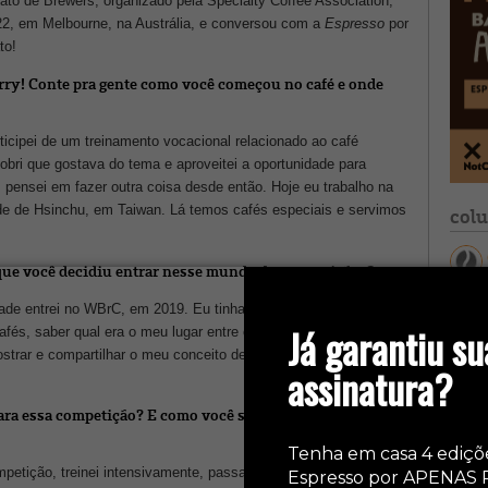
to de Brewers, organizado pela Specialty Coffee Association,
22, em Melbourne, na Austrália, e conversou com a
Espresso
por
to!
rry! Conte pra gente como você começou no café e onde
icipei de um treinamento vocacional relacionado ao café
obri que gostava do tema e aproveitei a oportunidade para
s pensei em fazer outra coisa desde então. Hoje eu trabalho na
ade de Hsinchu, em Taiwan. Lá temos cafés especiais e servimos
col
 que você decidiu entrar nesse mundo de competições?
dade entrei no WBrC, em 2019. Eu tinha muita vontade de
Já garantiu su
s, saber qual era o meu lugar entre os principais baristas do
trar e compartilhar o meu conceito de preparo de café com
assinatura?
ara essa competição? E como você se sentiu quando seu
Tenha em casa 4 ediçõ
petição, treinei intensivamente, passando muito tempo
Espresso por APENAS 