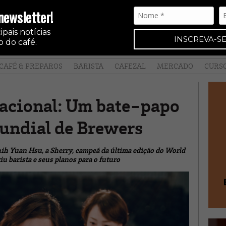
newsletter!
pais notícias
INSCREVA-SE
 do café.
CAFÉ & PREPAROS
BARISTA
CAFEZAL
MERCADO
CURS
cacional: Um bate-papo
undial de Brewers
ih Yuan Hsu, a Sherry, campeã da última edição do World
u barista e seus planos para o futuro