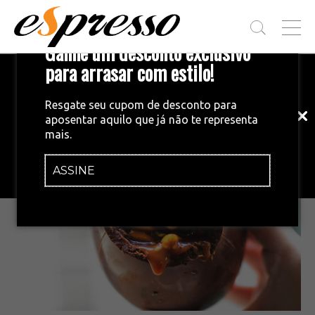
T
Ganhe um desconto exclusivo
O
G
para arrasar com estilo!
Inscreva-se em nossa newsletter!
G
L
Fique por dentro das principais notícias
E
Resgate seu cupom de desconto para
e tendências do mundo do café.
M
aposentar aquilo que já não te representa
E
RECEITAS
•
11/04/2019
mais.
N
Atenção chocólatras de plantão!
U
ASSINE
INSCREVA-SE AGORA!