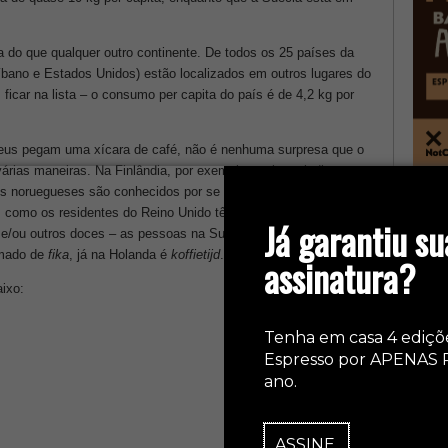
 do que qualquer outro continente. De todos os 25 países da
Líbano e Estados Unidos) estão localizados em outros lugares do
icar na lista – o consumo per capita do país é de 4,2 kg por
eus pegam uma xícara de café, não é nenhuma surpresa que o
 várias maneiras. Na Finlândia, por exemplo, muitos sindicatos
 os noruegueses são conhecidos por se deliciar com o
karsk
, uma
col
im como os residentes do Reino Unido têm serviço de chá
Já garantiu su
s e/ou outros doces – as pessoas na Suécia e na Holanda fazem
amado de
fika
, já na Holanda é
koffietijd
.
assinatura?
aixo:
Tenha em casa 4 ediçõ
Espresso por APENAS 
ano.
ASSINE