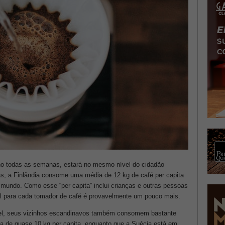
o todas as semanas, estará no mesmo nível do cidadão
s, a Finlândia consome uma média de 12 kg de café per capita
 mundo. Como esse “per capita” inclui crianças e outras pessoas
l para cada tomador de café é provavelmente um pouco mais.
vel, seus vizinhos escandinavos também consomem bastante
a de quase 10 kg per capita, enquanto que a Suécia está em