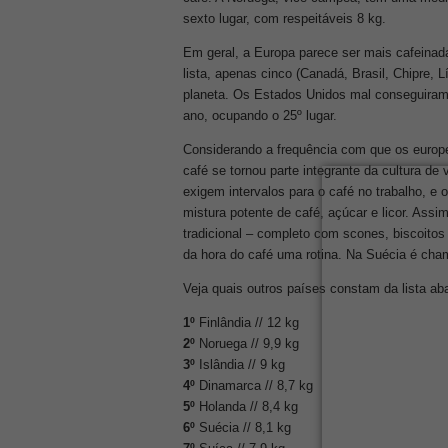
sexto lugar, com respeitáveis ​​8 kg.
Em geral, a Europa parece ser mais cafeinada
lista, apenas cinco (Canadá, Brasil, Chipre, 
planeta. Os Estados Unidos mal conseguiram f
ano, ocupando o 25º lugar.
Considerando a frequência com que os europ
café se tornou parte integrante da cultura de
exigem intervalos para o café no trabalho, e
mistura potente de café, açúcar e licor. Ass
tradicional – completo com scones, biscoito
da hora do café uma rotina. Na Suécia é ch
Veja quais outros países constam da lista ab
1º
Finlândia // 12 kg
2º
Noruega // 9,9 kg
3º
Islândia // 9 kg
4º
Dinamarca // 8,7 kg
5º
Holanda // 8,4 kg
6º
Suécia // 8,1 kg