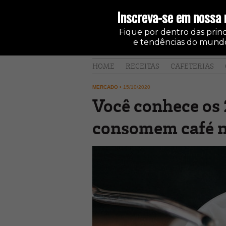
Inscreva-se em nossa 
Fique por dentro das princi
e tendências do mundo
HOME
RECEITAS
CAFETERIAS
MERCADO
•
15/10/2020
Você conhece os 
consomem café 