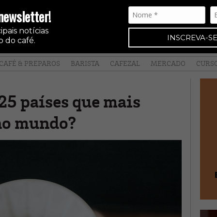
newsletter!
pais notícias
INSCREVA-SE
 do café.
CAFÉ & PREPAROS
BARISTA
CAFEZAL
MERCADO
CURS
25 países que mais
no mundo?