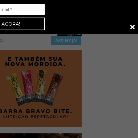
Espresso 92
•
NAS BANCAS
•
 AGORA!
a revista
anuncie
pontos de venda
OS
ASSINE JÁ!