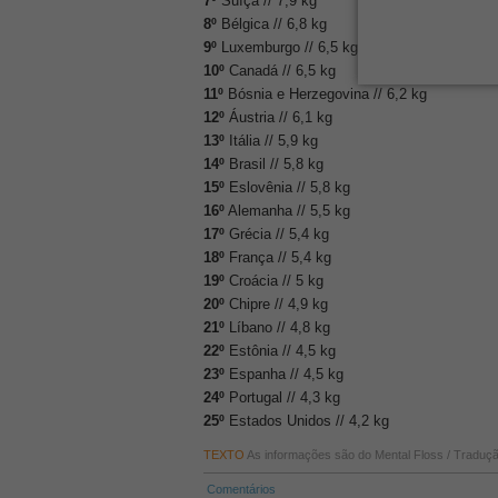
7º
Suíça // 7,9 kg
8º
Bélgica // 6,8 kg
9º
Luxemburgo // 6,5 kg
10º
Canadá // 6,5 kg
11º
Bósnia e Herzegovina // 6,2 kg
12º
Áustria // 6,1 kg
13º
Itália // 5,9 kg
14º
Brasil // 5,8 kg
15º
Eslovênia // 5,8 kg
16º
Alemanha // 5,5 kg
17º
Grécia // 5,4 kg
18º
França // 5,4 kg
19º
Croácia // 5 kg
20º
Chipre // 4,9 kg
21º
Líbano // 4,8 kg
22º
Estônia // 4,5 kg
23º
Espanha // 4,5 kg
24º
Portugal // 4,3 kg
25º
Estados Unidos // 4,2 kg
TEXTO
As informações são do Mental Floss / Traduçã
Comentários