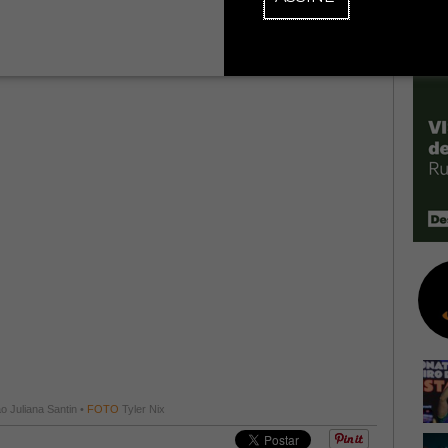
o Juliana Santin •
FOTO
Tyler Nix