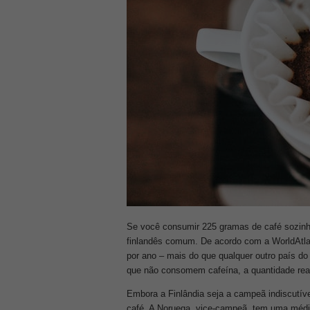
Se você consumir 225 gramas de café sozinh
finlandês comum. De acordo com a WorldAtla
por ano – mais do que qualquer outro país do
que não consomem cafeína, a quantidade rea
Embora a Finlândia seja a campeã indiscutí
café. A Noruega, vice-campeã, tem uma médi