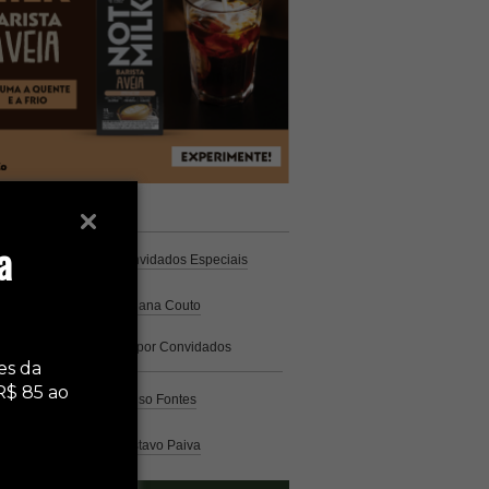
unistas
Espresso
a
Coluna Café
por Convidados Especiais
Na cozinha
por Cristiana Couto
Café com História
por Convidados
Especiais
es da
R$ 85 ao
Análise
por Caio Alonso Fontes
Pelo Mundo
por Gustavo Paiva