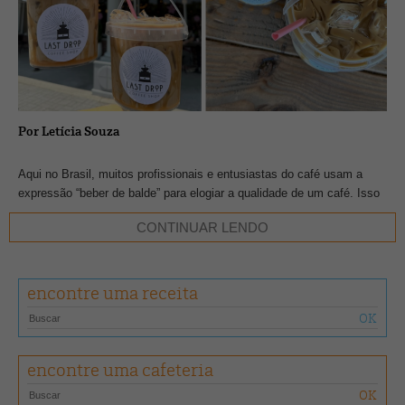
Por Letícia Souza
Aqui no Brasil, muitos profissionais e entusiastas do café usam a
expressão “beber de balde” para elogiar a qualidade de um café. Isso
significa que foi bem extraída, abraça as papilas gustativas e dá
CONTINUAR LENDO
vontade de consumir mais – como em um balde, em largas
quantidades.
encontre uma receita
Nos últimos meses, pipocou no TikTok uma trend que fez jus a essa
fala: café gelado servido em enormes baldes de plástico. A ideia pode
parecer um tanto absurda, é claro, mas filas se formaram em
cafeterias de diversas cidades dos Estados Unidos.
encontre uma cafeteria
Estabelecimentos na Califórnia, Missouri, Oklahoma e Connecticut
passaram a servir cafés de tamanho XXL.