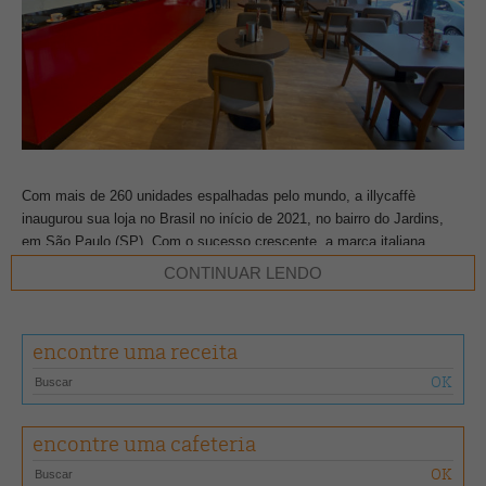
Com mais de 260 unidades espalhadas pelo mundo, a illycaffè
inaugurou sua loja no Brasil no início de 2021, no bairro do Jardins,
em São Paulo (SP). Com o sucesso crescente, a marca italiana
decidiu fechar o local em abril de 2022 para uma obra de ampliação,
CONTINUAR LENDO
que foi finalizada neste mês de julho. Agora, além de cafeteria, o
espaço abriga o novo restaurante da illycaffè, único da América
Latina, que oferece o mesmo cardápio das lojas internacionais.
encontre uma receita
Agora, a unidade oferece 17 mesas em um ambiente que traz o
design característico das demais lojas illy, como o grande balcão
vermelho. Posicionado no centro da loja, o chandelier é composto por
encontre uma cafeteria
aproximadamente 100 xícaras e foi criado pela primeira vez no
décimo aniversário da illy Art Collection. Outro ponto visual da