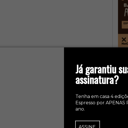
col
Já garantiu su
assinatura?
Tenha em casa 4 ediçõ
Espresso por APENAS 
ano.
ASSINE