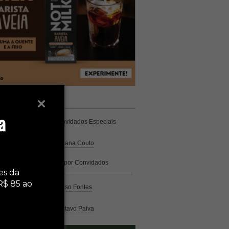
unistas
Espresso
a
Coluna Café
por Convidados Especiais
Na cozinha
por Cristiana Couto
Café com História
por Convidados
Especiais
es da
R$ 85 ao
Análise
por Caio Alonso Fontes
Pelo Mundo
por Gustavo Paiva