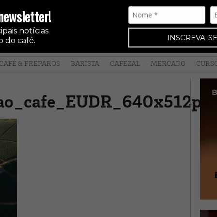
newsletter!
pais notícias
INSCREVA-SE
 do café.
CAFÉ & PREPAROS
BARISTA
CAFEZAL
MERCADO
CURS
cao_cafe_EUDR_640x512px