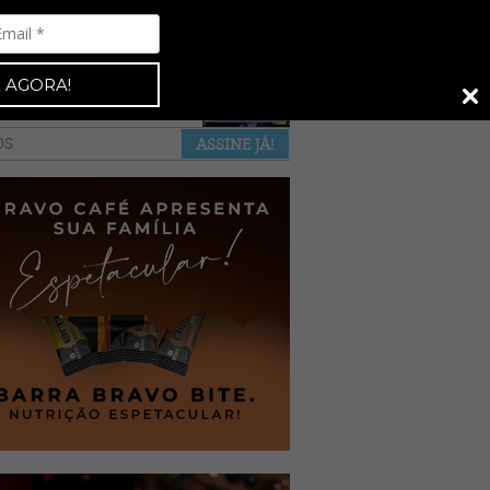
Espresso 92
•
NAS BANCAS
•
 AGORA!
a revista
anuncie
pontos de venda
OS
ASSINE JÁ!