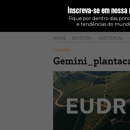
Inscreva-se em nossa 
Fique por dentro das princi
e tendências do mundo
HOME
RECEITAS
CAFETERIAS
•
26/11/2025
Gemini_planta