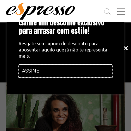
T
Ganhe um desconto exclusivo
O
G
para arrasar com estilo!
Inscreva-se em nossa newsletter!
G
L
Fique por dentro das principais notícias
E
Resgate seu cupom de desconto para
e tendências do mundo do café.
M
aposentar aquilo que já não te representa
E
CAFÉ & PREPAROS
•
07/05/2016
mais.
N
Tulipa Ruiz e o café
U
ASSINE
INSCREVA-SE AGORA!