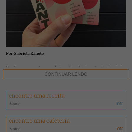
Por Gabriela Kaneto
De olho no crescente mercado de cafés solúveis, a torrefação mineira
Tocaya
lançou na quarta (20) seu primeiro solúvel liofilizado. Feito
CONTINUAR LENDO
com catuaí amarelo do produtor José Wagner Junqueira, em Carmo
de Minas, na Mantiqueira de Minas, e torrado na casa, a novidade é
vendida no
e-commerce
da marca (R$ 38, caixa com quatro
encontre uma receita
unidades).
A ideia surgiu depois que Juliana Ganan, fundadora e mestre de
torras, provou solúveis com diversos cafés de qualidade em viagens
encontre uma cafeteria
ao exterior. De volta ao Brasil e com referências afetivas (de parentes
que consumiam solúvel com água ou leite) resgatadas, resolveu