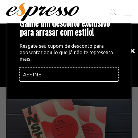
T
Ganhe um desconto exclusivo
O
G
para arrasar com estilo!
Inscreva-se em nossa newsletter!
G
L
Fique por dentro das principais notícias
E
Resgate seu cupom de desconto para
e tendências do mundo do café.
M
aposentar aquilo que já não te representa
E
MERCADO
•
21/08/2025
mais.
N
Torrefação mineira lança solúvel com
U
grãos da Mantiqueira de Minas
ASSINE
INSCREVA-SE AGORA!