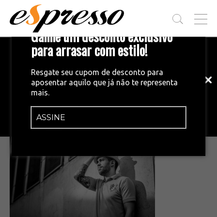
T
Ganhe um desconto exclusivo
O
G
para arrasar com estilo!
Inscreva-se em nossa newsletter!
G
L
Fique por dentro das principais notícias
E
Resgate seu cupom de desconto para
e tendências do mundo do café.
M
aposentar aquilo que já não te representa
E
•
23/09/2014
mais.
N
tom1
U
ASSINE
INSCREVA-SE AGORA!