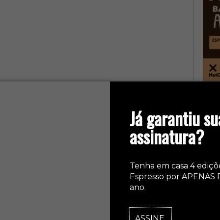
col
Já garantiu su
assinatura?
Tenha em casa 4 ediçõ
Espresso por APENAS 
ano.
ASSINE