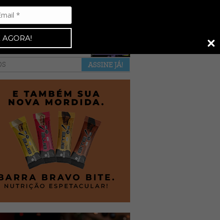
Espresso 92
•
NAS BANCAS
•
 AGORA!
a revista
anuncie
pontos de venda
OS
ASSINE JÁ!