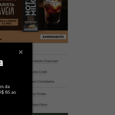
unistas
Espresso
a
Coluna Café
por Convidados Especiais
Na cozinha
por Cristiana Couto
Café com História
por Convidados
Especiais
es da
R$ 85 ao
Análise
por Caio Alonso Fontes
Pelo Mundo
por Gustavo Paiva