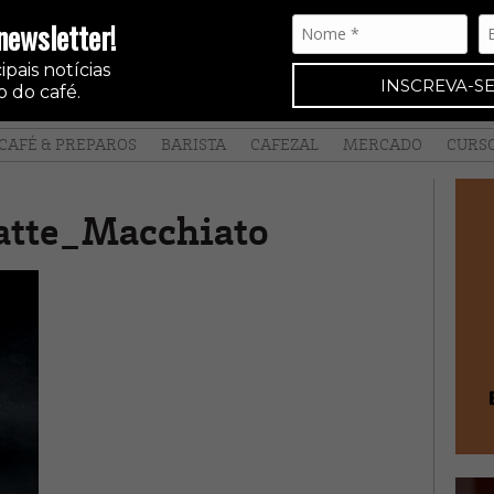
newsletter!
pais notícias
INSCREVA-SE
 do café.
CAFÉ & PREPAROS
BARISTA
CAFEZAL
MERCADO
CURS
tte_Macchiato