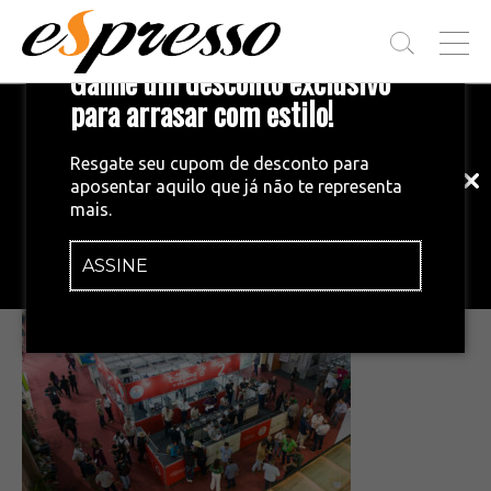
T
Ganhe um desconto exclusivo
O
G
para arrasar com estilo!
Inscreva-se em nossa newsletter!
G
L
Fique por dentro das principais notícias
E
Resgate seu cupom de desconto para
e tendências do mundo do café.
M
aposentar aquilo que já não te representa
E
•
19/02/2024
mais.
N
53321278199_1c16c71c1c_c
U
ASSINE
INSCREVA-SE AGORA!