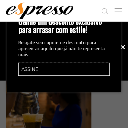
T
Ganhe um desconto exclusivo
O
G
para arrasar com estilo!
Inscreva-se em nossa newsletter!
G
L
Fique por dentro das principais notícias
E
Resgate seu cupom de desconto para
e tendências do mundo do café.
M
aposentar aquilo que já não te representa
E
•
25/06/2015
mais.
N
a
U
cafeteria_serradocaparao_divulgacao
ASSINE
INSCREVA-SE AGORA!