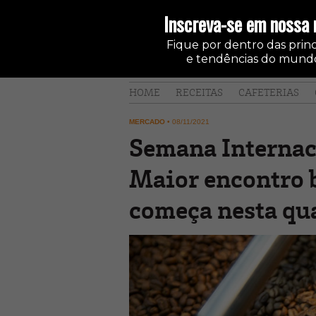
Inscreva-se em nossa 
Fique por dentro das princi
e tendências do mundo
HOME
RECEITAS
CAFETERIAS
MERCADO
•
08/11/2021
Semana Internac
Maior encontro b
começa nesta qua