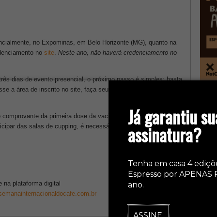
sencialmente, no Expominas, em Belo Horizonte (MG), quanto na
redenciamento no
site
.
Neste ano, não haverá credenciamento no
três dias de evento presencial, o próximo passo é simples: basta
esse a área de inscrito no site, faça seu login com o e-mail e
col
Já garantiu su
 o comprovante da primeira dose da vacina contra a Covid-19 e o
assinatura?
cipar das salas de cupping, é necessário teste negativo para
Tenha em casa 4 ediçõ
Espresso por APENAS 
na plataforma digital
ano.
emanainternacionaldocafe.com.br
ASSINE