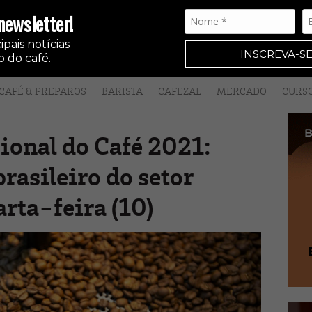
newsletter!
pais notícias
INSCREVA-SE
 do café.
CAFÉ & PREPAROS
BARISTA
CAFEZAL
MERCADO
CURS
ional do Café 2021:
rasileiro do setor
rta-feira (10)