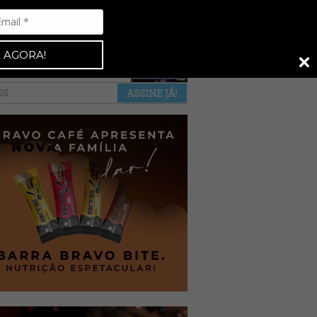
Espresso 92
•
NAS BANCAS
•
 AGORA!
a revista
anuncie
pontos de venda
OS
ASSINE JÁ!