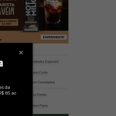
unistas
Espresso
a
Coluna Café
por Convidados Especiais
Na cozinha
por Cristiana Couto
Café com História
por Convidados
Especiais
es da
R$ 85 ao
Análise
por Caio Alonso Fontes
Pelo Mundo
por Gustavo Paiva