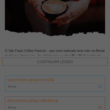
O São Paulo Coffee Festival – que seria realizado este mês na Bienal
do Parque Ibirapuera – foi adiado para os dias
25 a 27 de junho de
2021
. Por conta do isolamento social e do cenário de pandemia, para
CONTINUAR LENDO
não passar 2020 em branco, a primeira edição foi repensada para
acontecer “Em Casa”, para que o público tenha um gostinho de como
será o evento presencial e se sinta parte dele.
encontre uma receita
Com o objetivo de celebrar a cultura da bebida no Brasil e no mundo,
além de ser um incentivo aos negócios de café, como cafeterias,
torrefações e produtores, por divulgar aos consumidores as muitas
encontre uma cafeteria
opções de produto deste mercado, o Festival reunirá cafés,
gastronomia, coquetéis, música e arte em uma programação que