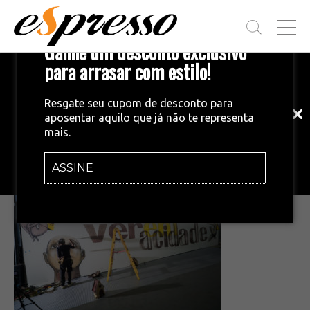
T
Ganhe um desconto exclusivo
O
G
para arrasar com estilo!
Inscreva-se em nossa newsletter!
G
L
Fique por dentro das principais notícias
E
Resgate seu cupom de desconto para
e tendências do mundo do café.
M
aposentar aquilo que já não te representa
E
•
04/07/2025
mais.
N
arte SPCF
U
ASSINE
INSCREVA-SE AGORA!