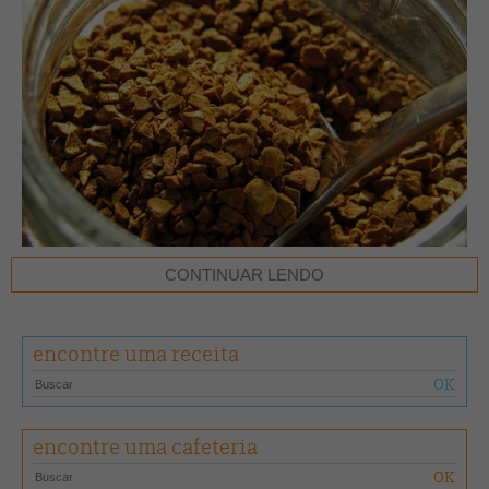
CONTINUAR LENDO
Após 26 anos de negociações, a
assinatura do acordo
de livre-
comércio entre Mercosul e União Europeia pode abrir uma nova frente
encontre uma receita
para os cafés torrado e moído e solúvel do Brasil no mercado europeu
— segmentos associados a maior valor agregado.
Segundo comunicado da Associação Brasileira da Indústria de Café
encontre uma cafeteria
(ABIC) divulgado após a assinatura, no sábado (17), o acordo prevê a
eliminação gradual das tarifas de importação hoje aplicadas pela UE,