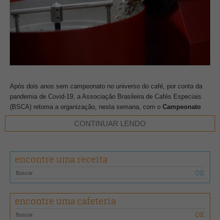
Após dois anos sem campeonato no universo do café, por conta da
pandemia de Covid-19, a Associação Brasileira de Cafés Especiais
(BSCA) retoma a organização, nesta semana, com o
Campeonato
Brasileiro de Torra
.
CONTINUAR LENDO
O evento será em Belo Horizonte (MG), entre os dias
28 e 30 de
abril
, na Atilla. Serão 24 mestres de torra que irão testar suas
encontre uma receita
habilidades nos torradores durante as etapas do campeonato.
Na quinta-feira (28), os competidores receberão as orientações
técnicas e terão 30 minutos para treinar em cada torrador Atilla.
encontre uma cafeteria
Também irão realizar a classificação física do café. Já na sexta-feira
(29), cada competidor realizará a sua torra oficial e irá entregá-la para