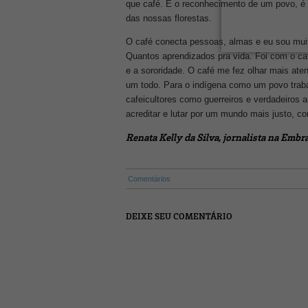
que café. É o reconhecimento de um povo, é 
das nossas florestas.
O café conecta pessoas, almas e eu sou muit
Quantos aprendizados pra vida. Foi com o café
e a sororidade.
O café me fez olhar mais ate
um todo. Para o indígena como um povo traba
cafeicultores como guerreiros e verdadeiros 
acreditar e lutar por um mundo mais justo, c
Renata Kelly da Silva, jornalista na Emb
Comentários
DEIXE SEU COMENTÁRIO