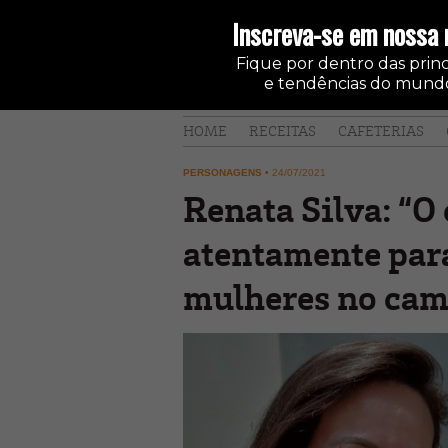
Inscreva-se em nossa 
Fique por dentro das princi
e tendências do mundo
HOME
RECEITAS
CAFETERIAS
PERSONAGENS
•
24/07/2021
Renata Silva: “O 
atentamente para
mulheres no ca