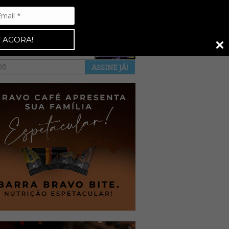
Espresso 92
•
NAS BANCAS
•
 AGORA!
a revista
anuncie
pontos de venda
OS
ASSINE JÁ!