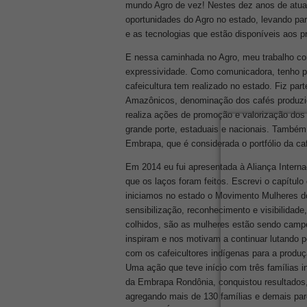
mundo Agro de vez! Nestes dez anos de atua
oportunidades do Agro no estado, levando pa
e as tecnologias que estão disponíveis aos p
E nessa caminhada no Agro, meu trabalho com
expressividade. Como comunicadora, tenho pr
cafeicultura tem realizado no estado. Fiz par
Amazônicos, denominação dos cafés produzid
realiza ações de promoção e valorização do
grande porte, estaduais e nacionais. Também 
Embrapa, que é considerada o portfólio da ca
Em 2014 eu fui apresentada à Aliança Intern
que os laços foram feitos. Escrevi o capítulo
iniciamos no estado o Movimento Mulheres d
sensibilização, reconhecimento e visibilidad
colhidos, são as mulheres estão sendo campe
inspiram e nos motivam a continuar lutando p
com os cafeicultores indígenas para a produ
Uma ação que teve início com três famílias i
da Embrapa Rondônia, conquistou resultados, 
agregando mais de 130 famílias e demais par