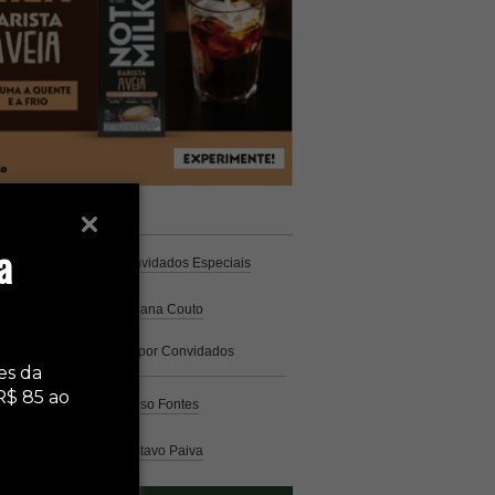
unistas
Espresso
a
Coluna Café
por Convidados Especiais
Na cozinha
por Cristiana Couto
Café com História
por Convidados
Especiais
es da
R$ 85 ao
Análise
por Caio Alonso Fontes
Pelo Mundo
por Gustavo Paiva