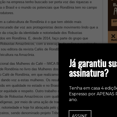
ção na empresa tenho buscado ser porta voz das riquezas e
ra o Brasil e o mundo os potenciais que Rondônia tem no campo
rodutores.
 a cafeicultura de Rondônia é o que tem obtido mais
ocurado dar voz aos protagonistas deste movimento lindo que a
te da criação da identidade e notoriedade dos Robustas
os em Rondônia. E, desde 2014, faço parte do grupo que
s Robustas Amazônicos, com a execução de ações e eventos de
sou editora da revista Cafés de Rondônia, produzida pela
col
feicultura na Amazônia.
Já garantiu su
acional das Mulheres do Café – IWCA Brasil, mas foi em 2017
assinatura?
 de Rondônia no livro das Mulheres dos Cafés no Brasil e já
o Café de Rondônia, em que realizamos ações de capacitação,
e, dando voz a estas mulheres. Os resultados estão sendo
ãs em qualidade no estado e no Brasil. São conquistas que
Tenha em casa 4 ediçõ
or equidade e respeito. Outro trabalho que toca minha alma é
Espresso por APENAS 
ção de Robustas Amazônicos com qualidade e sustentabilidade.
ano.
ndígenas, por meio de uma ação de transferência de tecnologias
notoriedade e hoje foi abraçada pelo grupo 3corações,
ceiros, sendo denominado projeto Tribos. É e sempre foi mais
ASSINE