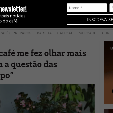
newsletter!
pais notícias
INSCREVA-SE
 do café.
CAFÉ & PREPAROS
BARISTA
CAFEZAL
MERCADO
CURS
café me fez olhar mais
 a questão das
mpo”