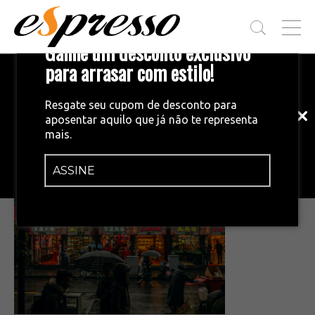
T
Ganhe um desconto exclusivo
O
G
para arrasar com estilo!
Inscreva-se em nossa newsletter!
G
L
Fique por dentro das principais notícias
E
Resgate seu cupom de desconto para
e tendências do mundo do café.
M
aposentar aquilo que já não te representa
E
•
03/02/2026
mais.
N
Captura de tela 2026-02-03 162247
U
ASSINE
INSCREVA-SE AGORA!