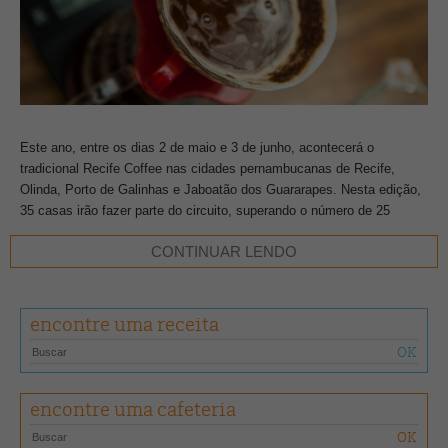
Este ano, entre os dias 2 de maio e 3 de junho, acontecerá o
tradicional Recife Coffee nas cidades pernambucanas de Recife,
Olinda, Porto de Galinhas e Jaboatão dos Guararapes. Nesta edição,
35 casas irão fazer parte do circuito, superando o número de 25
estabelecimentos do ano passado.
CONTINUAR LENDO
Além de comemorar o Dia Nacional do Café (24 de maio), o evento
tem como objetivo disseminar o consumo de cafés especiais na
encontre uma receita
região, além de fortalecer a profissão do barista e fomentar o pequeno
negócio. Confira as cafeterias deste ano:
–
A Vida é Bela
(Várzea)
encontre uma cafeteria
–
Apolo Beer Cafe
(Recife Antigo)
–
Bike Fit
(Olinda)