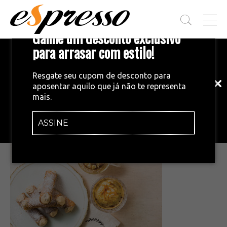
T
Ganhe um desconto exclusivo
O
G
para arrasar com estilo!
Inscreva-se em nossa newsletter!
G
L
Fique por dentro das principais notícias
E
Resgate seu cupom de desconto para
e tendências do mundo do café.
M
aposentar aquilo que já não te representa
E
•
29/09/2015
mais.
N
e48_20150515_espresso_24415a
U
ASSINE
INSCREVA-SE AGORA!