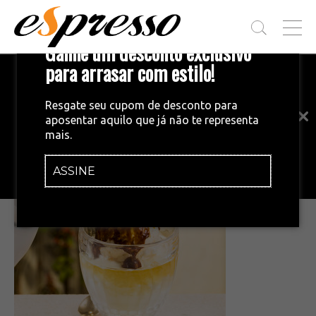
T
Ganhe um desconto exclusivo
O
G
para arrasar com estilo!
Inscreva-se em nossa newsletter!
G
L
Fique por dentro das principais notícias
E
Resgate seu cupom de desconto para
e tendências do mundo do café.
M
aposentar aquilo que já não te representa
E
•
30/09/2015
mais.
N
affogato
U
ASSINE
INSCREVA-SE AGORA!