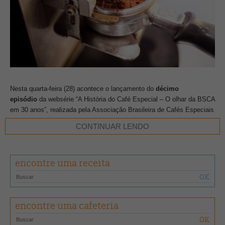
Nesta quarta-feira (28) acontece o lançamento do
décimo
episódio
da websérie “A História do Café Especial – O olhar da BSCA
em 30 anos”, realizada pela Associação Brasileira de Cafés Especiais
(BSCA) em parceria com a Café Editora.
CONTINUAR LENDO
O vídeo conta um pouco sobre os profissionais que estão por trás das
xícaras que tomamos todos os dias, desde os produtores,
encontre uma receita
classificadores, mestres de torra, exportadores, traders, baristas, até
as cooperativas e a indústria.
Os convidados da vez foram Julia Fortini, da Academia do Café;
encontre uma cafeteria
Boram Um, da Um Coffee; Emerson Nascimento, do Coffee Five;
Fernando Trajano, do Café Versado; Donieverson dos Santos, da