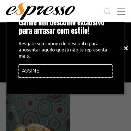
T
Ganhe um desconto exclusivo
O
G
para arrasar com estilo!
Inscreva-se em nossa newsletter!
G
L
Fique por dentro das principais notícias
E
Resgate seu cupom de desconto para
e tendências do mundo do café.
M
aposentar aquilo que já não te representa
E
•
08/12/2015
mais.
N
Panetone de Sorvete Dolcie
U
ASSINE
INSCREVA-SE AGORA!