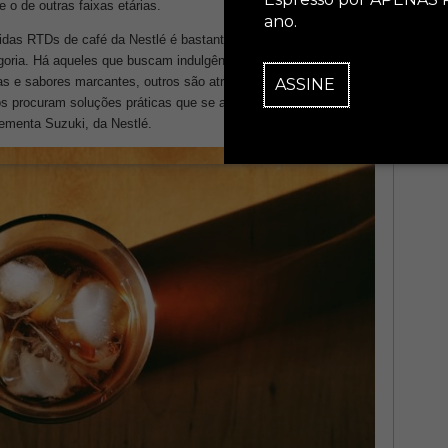
 o de outras faixas etárias.
ano.
as RTDs de café da Nestlé é bastante diverso, refletindo a
egoria. Há aqueles que buscam indulgência, com bebidas que
as e sabores marcantes, outros são atraídos pelos benefícios da
ASSINE
s procuram soluções práticas que se alinhem ao estilo de vida
ementa Suzuki, da Nestlé.