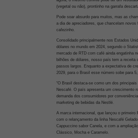
(vegetal ou não), prontinho na garrafa descar
Pode soar absurdo para muitos, mas as chama
a dia de apreciadores, que chancelam novos 
cafezinho.
Consolidado principalmente nos Estados Unid
dólares no mundo em 2024, segundo o Statista
mercado de RTD com café ainda engatinha no
bilhões de dólares, nosso país tem a receit
passos largos. Enquanto a expectativa de cr
2029, para o Brasil esse número sobe para 5
“O Brasil destaca-se como um dos principais
Nescafé. O país apresenta um crescimento ro
demanda dos consumidores por conveniência e
marketing de bebidas da Nestlé.
A marca internacional, que lançou o primeiro
com o relançamento da linha Nescafé Gelado
Cappuccino sabor Canela, e com a ampliação 
Clássico, Mocha e Caramelo.