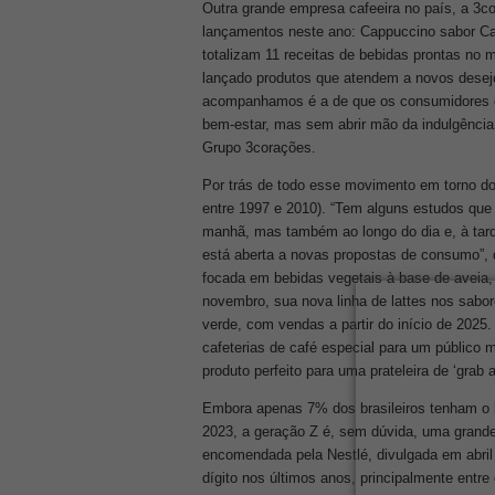
Outra grande empresa cafeeira no país, a 3
lançamentos neste ano: Cappuccino sabor Ca
totalizam 11 receitas de bebidas prontas no 
lançado produtos que atendem a novos desej
acompanhamos é a de que os consumidores e
bem-estar, mas sem abrir mão da indulgência
Grupo 3corações.
Por trás de todo esse movimento em torno do
entre 1997 e 2010). “Tem alguns estudos qu
manhã, mas também ao longo do dia e, à tard
está aberta a novas propostas de consumo”,
focada em bebidas vegetais à base de aveia,
novembro, sua nova linha de lattes nos sab
verde, com vendas a partir do início de 202
cafeterias de café especial para um público
produto perfeito para uma prateleira de ‘grab 
Embora apenas 7% dos brasileiros tenham o h
2023, a geração Z é, sem dúvida, uma grand
encomendada pela Nestlé, divulgada em abril
dígito nos últimos anos, principalmente ent