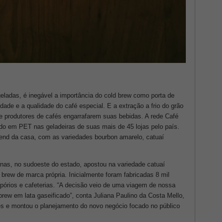
eladas, é inegável a importância do cold brew como porta de
dade e a qualidade do café especial. E a extração a frio do grão
e produtores de cafés engarrafarem suas bebidas. A rede Café
ado em PET nas geladeiras de suas mais de 45 lojas pelo país.
lend da casa, com as variedades bourbon amarelo, catuaí
nas, no sudoeste do estado, apostou na variedade catuaí
brew de marca própria. Inicialmente foram fabricadas 8 mil
órios e cafeterias. “A decisão veio de uma viagem de nossa
ew em lata gaseificado”, conta Juliana Paulino da Costa Mello,
res e montou o planejamento do novo negócio focado no público