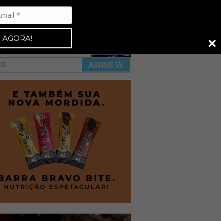
Espresso 92
•
NAS BANCAS
•
 AGORA!
a revista
anuncie
pontos de venda
OS
ASSINE JÁ!