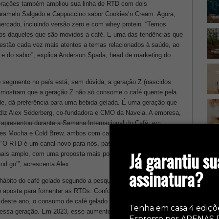
corações também ampliou sua linha de RTD com dois
ramelo Salgado e Cappuccino sabor Cookies‘n Cream. Agora,
mercado, incluindo versão zero e com whey protein. “Temos
os daqueles que são movidos a café. E uma das tendências que
stão cada vez mais atentos a temas relacionados à saúde, ao
 e do sabor”, explica Anderson Spada, head de marketing do
 segmento no país está, sem dúvida, a geração Z (nascidos
e mostram que a geração Z não só consome o café quente pela
e, dá preferência para uma bebida gelada. É uma geração que
 diz Alex Söderberg, co-fundadora e CMO da Naveia. A empresa,
 apresentou durante a Semana Internacional do Café, em
ores Mocha e Cold Brew, ambos com café, e Matcha, com chá-
5. “O RTD é um canal novo para nós, passamos do nicho das
Ca
Já garantiu su
 mais amplo, com uma proposta mais popular e democrática. É um
and go’”, acrescenta Alex.
assinatura?
ábito do café gelado segundo a pesquisa da Abic realizada em
e aposta para fomentar as RTDs. Conforme pesquisa da Nielsen
 deste ano, o consumo de café gelado tem crescido a duplo
Tenha em casa 4 ediçõ
re essa geração. Em 2023, esse aumento foi de 45% em relação
Espresso por APENAS 