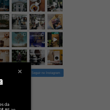
rregar mais
Seguir no Instagram
a
es da
R$ 85 ao