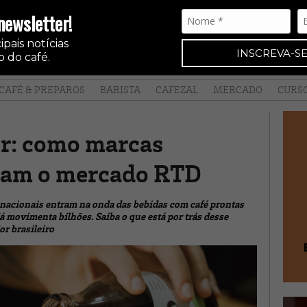
newsletter!
pais notícias
INSCREVA-SE
 do café.
CAFÉ & PREPAROS
BARISTA
CAFEZAL
MERCADO
CURS
er: como marcas
ram o mercado RTD
 nacionais entram na onda das bebidas com café prontas
 movimenta bilhões. Saiba o que está por trás desse
or brasileiro