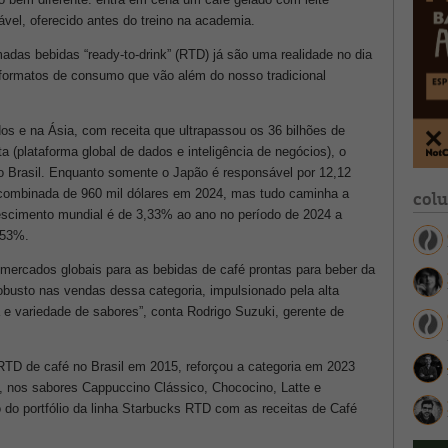
tável, oferecido antes do treino na academia.
das bebidas “ready-to-drink” (RTD) já são uma realidade no dia
formatos de consumo que vão além do nosso tradicional
os e na Ásia, com receita que ultrapassou os 36 bilhões de
 (plataforma global de dados e inteligência de negócios), o
 Brasil. Enquanto somente o Japão é responsável por 12,12
a combinada de 960 mil dólares em 2024, mas tudo caminha a
col
escimento mundial é de 3,33% ao ano no período de 2024 a
,53%.
 mercados globais para as bebidas de café prontas para beber da
busto nas vendas dessa categoria, impulsionado pela alta
 variedade de sabores”, conta Rodrigo Suzuki, gerente de
 RTD de café no Brasil em 2015, reforçou a categoria em 2023
, nos sabores Cappuccino Clássico, Chococino, Latte e
do portfólio da linha Starbucks RTD com as receitas de Café