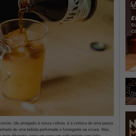
convite, tão arraigado à nossa cultura, é a certeza de uma pausa
nhado de uma bebida perfumada e fumegante na xícara. Mas,
o bem diferente: entra em cena um café gelado com leite