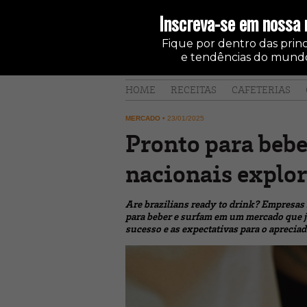
Inscreva-se em nossa 
Fique por dentro das princi
e tendências do mundo
HOME
RECEITAS
CAFETERIAS
MERCADO
•
23/01/2025
Pronto para beb
nacionais explo
Are brazilians ready to drink? Empresas
para beber e surfam em um mercado que já
sucesso e as expectativas para o apreciad